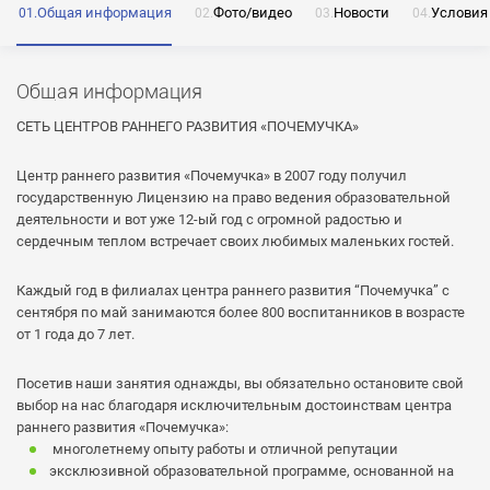
Общая информация
Фото/видео
Новости
Условия
ОТПРАВИТЬ
Общая информация
Нажимая на кнопку «Отправить» я даю согласие
СЕТЬ ЦЕНТРОВ РАННЕГО РАЗВИТИЯ «ПОЧЕМУЧКА»
на обработку моих персональных данных
Центр раннего развития «Почемучка» в 2007 году получил
государственную Лицензию на право ведения образовательной
деятельности и вот уже 12-ый год с огромной радостью и
сердечным теплом встречает своих любимых маленьких гостей.
ОТПРАВИТЬ
Каждый год в филиалах центра раннего развития “Почемучка” с
ОТПРАВИТЬ
Нажимая на кнопку «Отправить» я даю согласие
сентября по май занимаются более 800 воспитанников в возрасте
на обработку моих персональных данных
от 1 года до 7 лет.
Нажимая на кнопку «Отправить» я даю согласие
на обработку моих персональных данных
Посетив наши занятия однажды, вы обязательно остановите свой
выбор на нас благодаря исключительным достоинствам центра
раннего развития «Почемучка»:
многолетнему опыту работы и отличной репутации
эксклюзивной образовательной программе, основанной на