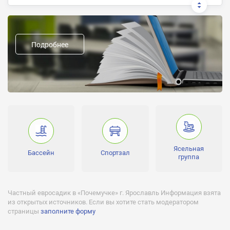
Предыдущие названия:
Наполняемость:
Подробнее
5 - 7 человек
Формы пребывания и обучения:
Дневная, 5-дневка
Группы:
Часы работы:
9:00 - 12:00
Ясельная
Бассейн
Спортзал
группа
Частный евросадик в «Почемучке» г. Ярославль Информация взята
из открытых источников. Если вы хотите стать модератором
страницы
заполните форму