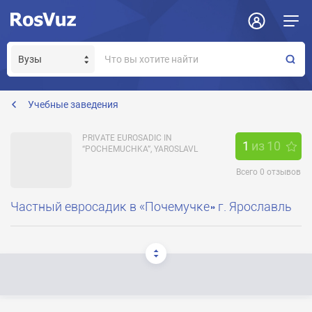
Задать вопрос
Отклик на вакансию
Получение прав модератора страницы
Учебные заведения
PRIVATE EUROSADIC IN
1
из
10
“POCHEMUCHKA”, YAROSLAVL
Всего
0
отзывов
Частный евросадик в «Почемучке» г. Ярославль