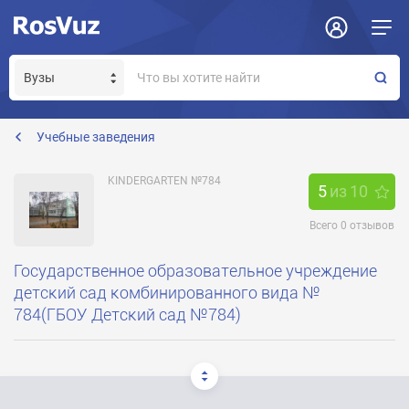
Задать вопрос
Отклик на вакансию
Получение прав модератора страницы
dou784@sinergi.ru
Учебные заведения
KINDERGARTEN №784
5
из
10
Всего
0
отзывов
Государственное образовательное учреждение
детский сад комбинированного вида №
784(ГБОУ Детский сад №784)