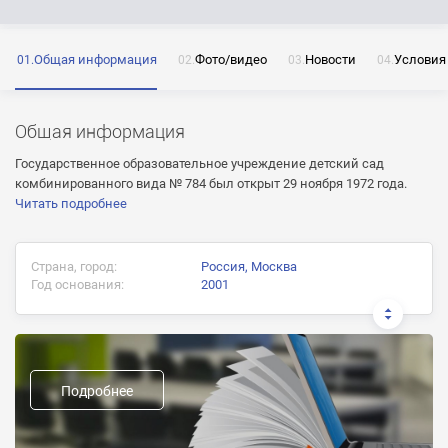
Общая информация
Фото/видео
Новости
Условия
ОТПРАВИТЬ
Нажимая на кнопку «Отправить» я даю согласие
на обработку моих персональных данных
Общая информация
Государственное образовательное учреждение детский сад
комбинированного вида № 784 был открыт 29 ноября 1972 года.
Читать подробнее
ОТПРАВИТЬ
Страна, город:
Россия, Москва
ОТПРАВИТЬ
Нажимая на кнопку «Отправить» я даю согласие
Год основания:
2001
на обработку моих персональных данных
Нажимая на кнопку «Отправить» я даю согласие
на обработку моих персональных данных
Предыдущие названия:
Формы пребывания и обучения:
Подробнее
Дневная, 5-дневка
Группы: