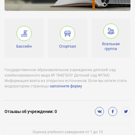
Младшая, Средняя, Старшая, Подготовительная
Часы работы:
7:19 -
Лицензии:
№023426 серия А №281923 действует с 30.01.2008 до
30.01.2013,№008574 серия ГА №016888 действует с 21.03.2008
Ясельная
до 21.02.2013
Бассейн
Спортзал
группа
Государственное образовательное учреждение детский сад
комбинированного вида № 784(ГБОУ Детский сад №784)
Информация взята из открытых источников. Если вы хотите стать
модератором страницы
заполните форму
Отзывы
об учреждении
:
0
Оценка учебного заведения от 1 до 10