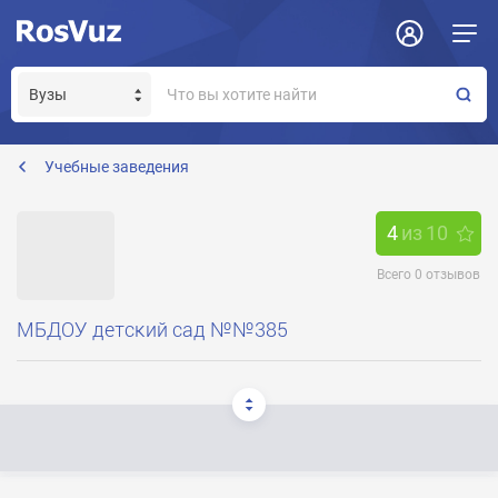
Задать вопрос
Отклик на вакансию
Получение прав модератора страницы
Учебные заведения
4
из
10
Всего
0
отзывов
МБДОУ детский сад №№385