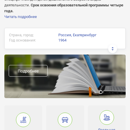
деятельности.
Срок освоения образовательной программы четыре
года.
Читать подробнее
Страна, город:
Россия, Екатеринбург
Год основания:
1964
Предыдущие названия:
Формы пребывания и обучения:
Подробнее
Дневная, 5-дневка
Группы:
Младшая, Средняя, Старшая, Подготовительная
Часы работы:
-
Ясельная