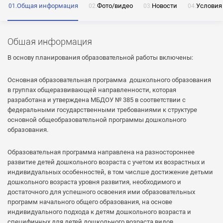
Общая информация
Фото/видео
Новости
Условия
ОТПРАВИТЬ
Общая информация
Нажимая на кнопку «Отправить» я даю согласие
В основу планирования образовательной работы включены:
на обработку моих персональных данных
Основная образовательная программа дошкольного образования
в группах общеразвивающей направленности, которая
разработана и утверждена МБДОУ № 385 в соответствии с
федеральными государственными требованиями к структуре
ОТПРАВИТЬ
основной общеобразовательной программы дошкольного
образования.
ОТПРАВИТЬ
Нажимая на кнопку «Отправить» я даю согласие
на обработку моих персональных данных
Образовательная программа направлена на разностороннее
Нажимая на кнопку «Отправить» я даю согласие
развитие детей дошкольного возраста с учетом их возрастных и
на обработку моих персональных данных
индивидуальных особенностей, в том числше достижение детьми
дошкольного возраста уровня развития, необходимого и
достаточного для успешного освоения ими образовательных
программ начального общего образования, на основе
индивидуального подхода к детям дошкольного возраста и
специфичных для детей дошкольного возраста видов