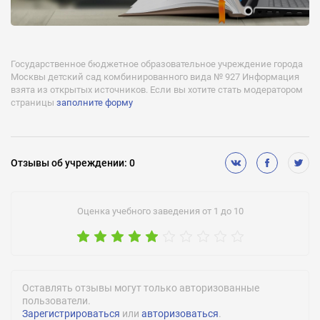
Младшая, Средняя, Старшая, Подготовительная
Часы работы:
-
Государственное бюджетное образовательное учреждение города
Лицензии:
Москвы детский сад комбинированного вида № 927 Информация
№ 031000 серия 77 № 004075 действует бессрочно
взята из открытых источников. Если вы хотите стать модератором
страницы
заполните форму
Отзывы
об учреждении
:
0
Оценка учебного заведения от 1 до 10
Оставлять отзывы могут только авторизованные
пользователи.
Зарегистрироваться
или
авторизоваться
.