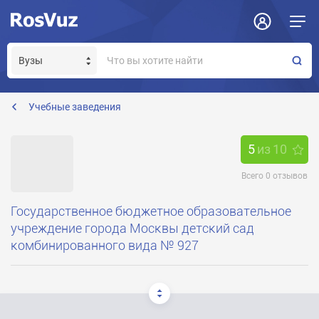
Задать вопрос
Отклик на вакансию
Получение прав модератора страницы
ds927@yandex.ru
Учебные заведения
5
из
10
Всего
0
отзывов
Государственное бюджетное образовательное
учреждение города Москвы детский сад
комбинированного вида № 927