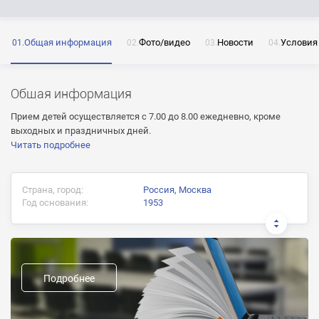
Общая информация
Фото/видео
Новости
Условия
ОТПРАВИТЬ
Нажимая на кнопку «Отправить» я даю согласие
на обработку моих персональных данных
Общая информация
Прием детей осуществляется с 7.00 до 8.00 ежедневно, кроме
выходных и праздничных дней.
Читать подробнее
ОТПРАВИТЬ
Страна, город:
Россия, Москва
ОТПРАВИТЬ
Нажимая на кнопку «Отправить» я даю согласие
Год основания:
1953
на обработку моих персональных данных
Нажимая на кнопку «Отправить» я даю согласие
на обработку моих персональных данных
Предыдущие названия:
Формы пребывания и обучения:
Подробнее
Дневная
Группы: