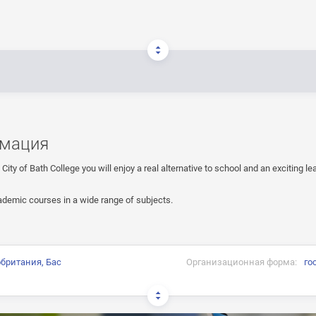
мация
 City of Bath College you will enjoy a real alternative to school and an exciting le
ademic courses in a wide range of subjects.
британия, Бас
Организационная форма:
го