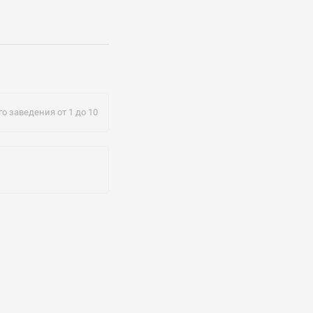
oll.ac.uk
о заведения от 1 до 10