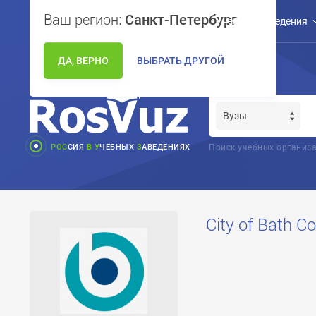
Ваш регион:
Санкт-Петербург
Учебные заведения
ДА, ВЕРНО
ВЫБРАТЬ ДРУГОЙ
РОС
СИЯ
В
У
ЧЕБНЫХ
З
АВЕДЕНИЯХ
Поиск учебных организа
City of Bath Co