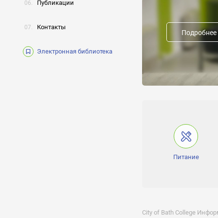
Документ об окончани
Публикации
Предыдущие названия
Контакты
Подробнее
Форма обучения:
Электронная библиотека
Получение 
Питание
Отклик на 
City of Bath College Ин