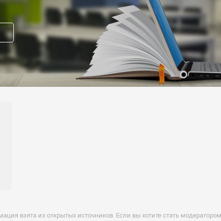
и:
:
прав модератора страницы
вакансию
формация взята из открытых источников. Если вы хотите стать модератор