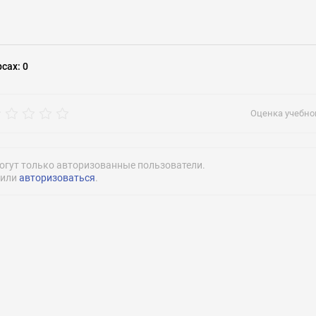
рос
рсах
:
0
enquiries@citybathc
Оценка учебног
огут только авторизованные пользователи.
или
авторизоваться
.
Нажимая на кнопку «Отправить» я даю согласие
на обработку моих персональных данных
Нажимая на кнопку «Отправить» я даю согласие
на обработку моих персональных данных