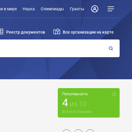
и в мире
Наука
Олимпиады
Гранты
Реестр документов
Все организации на карте
Популярность
4
из
10
Всего
0
отзывов