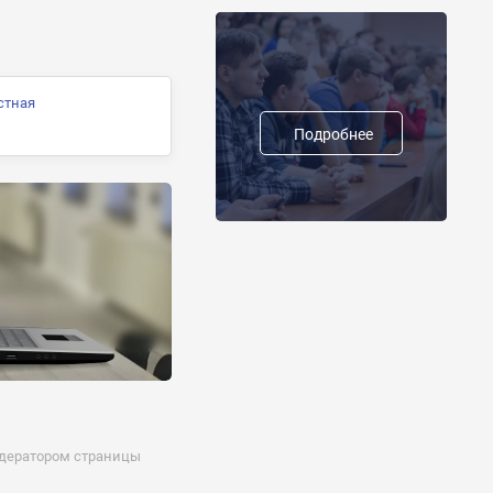
стная
Подробнее
одератором страницы