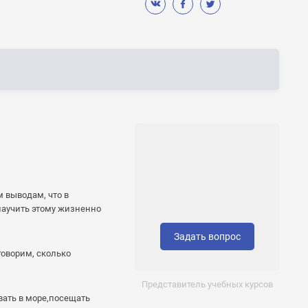
 выводам, что в
 научить этому жизненно
Задать вопрос
говорим, сколько
Представитель учебных курсов
вать в море,посещать