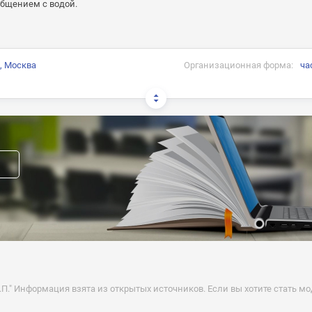
общением с водой.
, Москва
Организационная форма:
ча
и:
:
прав модератора страницы
вакансию
." Информация взята из открытых источников. Если вы хотите стать м