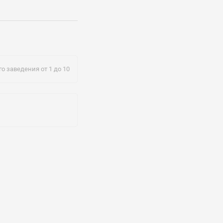
empo.ru
о заведения от 1 до 10