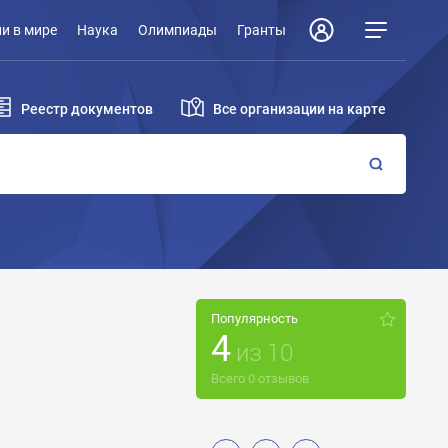
и в мире
Наука
Олимпиады
Гранты
Реестр документов
Все организации на карте
Популярность
4
из
10
Всего
0
отзывов