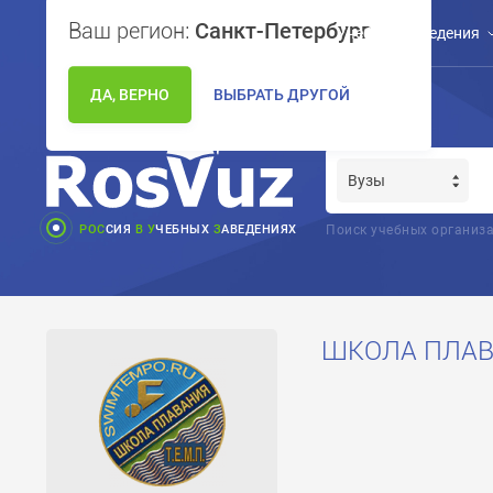
Ваш регион:
Санкт-Петербург
Учебные заведения
ДА, ВЕРНО
ВЫБРАТЬ ДРУГОЙ
РОС
СИЯ
В
У
ЧЕБНЫХ
З
АВЕДЕНИЯХ
Поиск учебных организа
ШКОЛА ПЛАВА