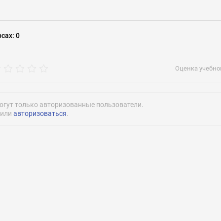
рос
рсах
:
0
admin@swimt
Оценка учебног
огут только авторизованные пользователи.
или
авторизоваться
.
Нажимая на кнопку «Отправить» я даю согласие
на обработку моих персональных данных
Нажимая на кнопку «Отправить» я даю согласие
на обработку моих персональных данных