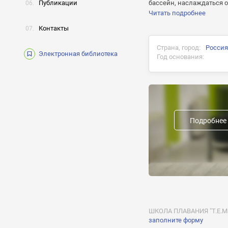
Публикации
бассейн, наслаждаться 
Читать подробнее
Контакты
Страна, город:
Россия
Электронная библиотека
Год основания:
Документ об окончани
Предыдущие названия
Подробнее
Форма обучения:
Получение 
Отклик на 
ШКОЛА ПЛАВАНИЯ "Т.Е.М.П
заполните форму