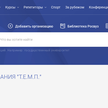
Курсы
Репетиторы
Спорт
За рубежом
Конференци
Добавить организацию
Библиотека Росвуз
ций. Например: государственный университет
НИЯ "Т.Е.М.П."