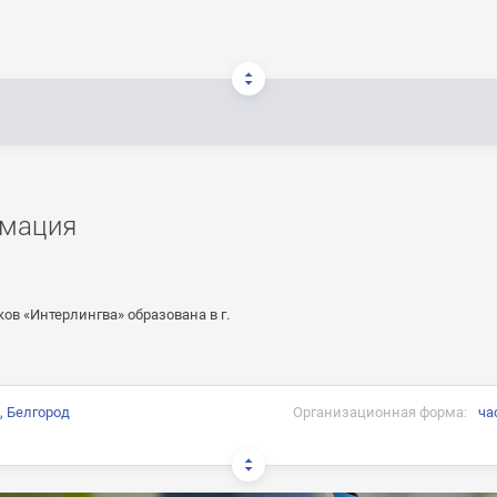
мация
в «Интерлингва» образована в г.
, Белгород
Организационная форма:
ча