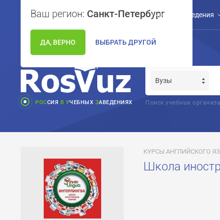
Ваш регион:
Санкт-Петербург
Учебные заведения
ДА, ВЕРНО
ВЫБРАТЬ ДРУГОЙ
РОС
СИЯ
В
У
ЧЕБНЫХ
З
АВЕДЕНИЯХ
Поиск учебных организа
КУРСЫ АНГЛИЙСКОГО ЯЗ
Школа иностр