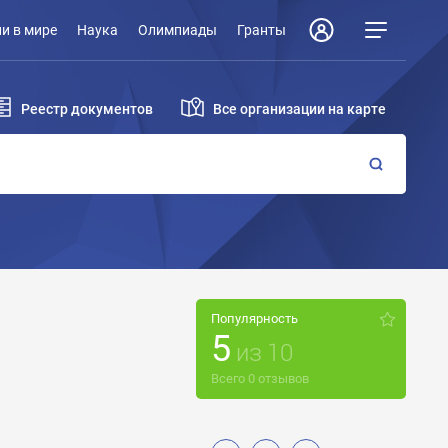
и в мире
Наука
Олимпиады
Гранты
Реестр документов
Все организации на карте
Популярность
5
из
10
Всего
0
отзывов