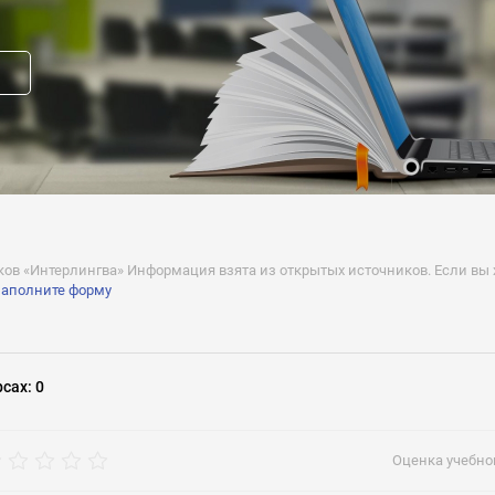
и:
ыдается сертификат.
:
ствует от 23 декабря 2011 г.
прав модератора страницы
вакансию
в «Интерлингва» Информация взята из открытых источников. Если вы х
заполните форму
рсах
:
0
рос
Оценка учебног