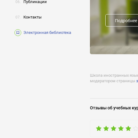
Документ об окончани
Публикации
По окончанию курса в
Контакты
Предыдущие названия
Подробнее
Форма обучения:
Электронная библиотека
Лицензии:
№031940 сериия РО дей
Получение 
Отклик на 
Школа иностранных языко
модератором страницы
Отзывы
об учебных ку
Задать воп