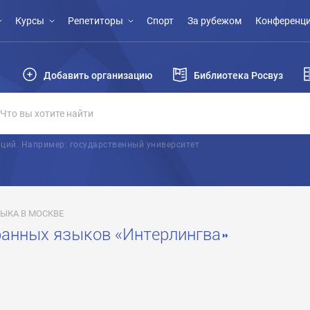
Курсы
Репетиторы
Спорт
За рубежом
Конференци
Добавить организацию
Библиотека Росвуз
ций. Например: государственный университет
ЫКА В МОСКВЕ
анных языков «Интерлингва»