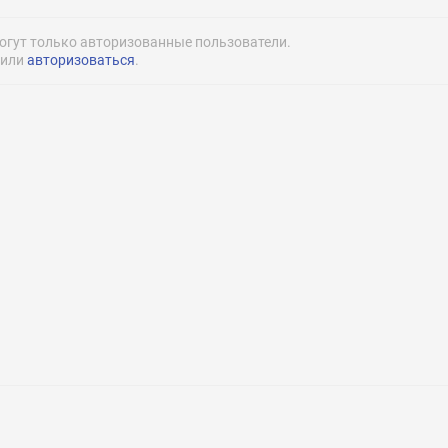
office@linguabe
огут только авторизованные пользователи.
или
авторизоваться
.
Нажимая на кнопку «Отправить» я даю согласие
на обработку моих персональных данных
Нажимая на кнопку «Отправить» я даю согласие
на обработку моих персональных данных