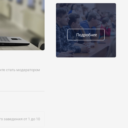
т об окончании
Подробнее
тите стать модератором
о заведения от 1 до 10