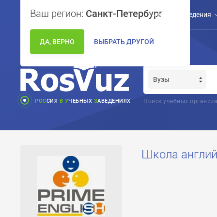
Ваш регион:
Санкт-Петербург
Учебные заведения
ДА, ВЕРНО
ВЫБРАТЬ ДРУГОЙ
РОС
СИЯ
В
У
ЧЕБНЫХ
З
АВЕДЕНИЯХ
Поиск учебных организа
Школа английс