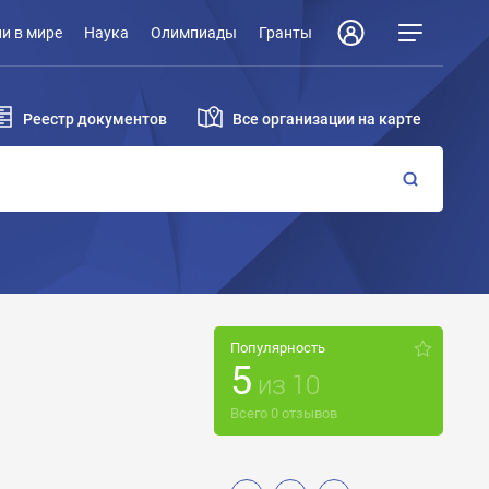
и в мире
Наука
Олимпиады
Гранты
Реестр документов
Все организации на карте
Популярность
5
из
10
Всего
0
отзывов