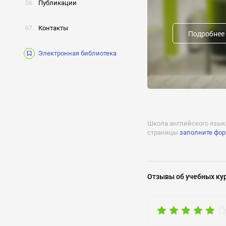
Документ об окончани
Публикации
Студенты, проходящие 
последнего из пройде
Контакты
Подробнее
Предыдущие названия
Электронная библиотека
Форма обучения:
Лицензии:
№0000405 серия 32Л01 
Получение 
Отклик на 
Школа английского языка
страницы
заполните фо
Отзывы
об учебных ку
Задать воп