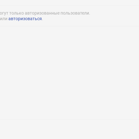
prime-englis
огут только авторизованные пользователи.
или
авторизоваться
.
Нажимая на кнопку «Отправить» я даю согласие
на обработку моих персональных данных
Нажимая на кнопку «Отправить» я даю согласие
на обработку моих персональных данных