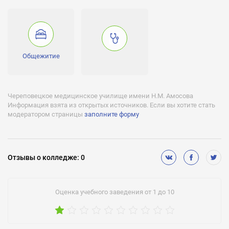
Есть
Военная кафедра:
Нет
Медицинское обслуживание:
Общежитие
Нет
Спортивные секции:
Нет
Череповецкое медицинское училище имени Н.М. Амосова
Информация взята из открытых источников. Если вы хотите стать
Лицензии:
модератором страницы
заполните форму
№8444 от 18 ноября 2014 года, серия 35Л01 №0001020
Аккредитации:
№3685 от 10 февраля 2015 года, серия 35А01 №0000376
Отзывы
о колледже
:
0
Оценка учебного заведения от 1 до 10