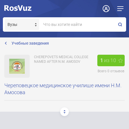
Задать вопрос
Отклик на вакансию
Получение прав модератора страницы
Учебные заведения
CHEREPOVETS MEDICAL COLLEGE
1
из
10
NAMED AFTER N.M. AMOSOV
Всего
0
отзывов
Череповецкое медицинское училище имени Н.М.
Амосова