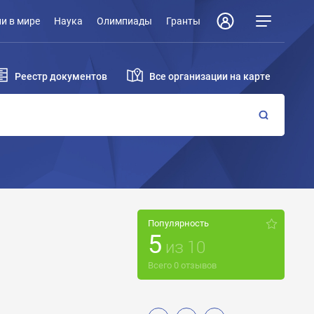
и в мире
Наука
Олимпиады
Гранты
Реестр документов
Все организации на карте
Популярность
5
из
10
Всего
0
отзывов