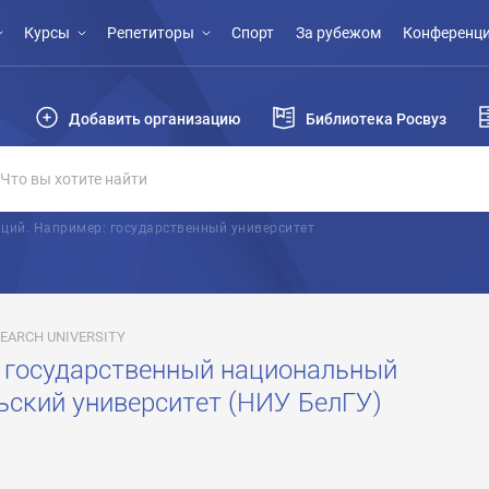
Курсы
Репетиторы
Спорт
За рубежом
Конференци
Добавить организацию
Библиотека Росвуз
ций. Например: государственный университет
EARCH UNIVERSITY
 государственный национальный
ьский университет (НИУ БелГУ)