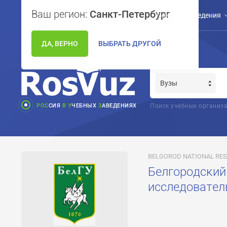
Ваш регион:
Санкт-Петербург
Учебные заведения
ДА, ВЕРНО
ВЫБРАТЬ ДРУГОЙ
РОС
СИЯ
В
У
ЧЕБНЫХ
З
АВЕДЕНИЯХ
Поиск учебных организа
BELGOROD NATIONAL RES
Белгородский
исследовател