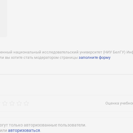
нансирование (платное обучение):
рос
чение:
венный национальный исследовательский университет (НИУ БелГУ) Ин
сли вы хотите стать модератором страницы
заполните форму
Info@bs
вание:
еризация:
Оценка учебног
Нажимая на кнопку «Отправить» я даю согласие
на обработку моих персональных данных
огут только авторизованные пользователи.
или
авторизоваться
.