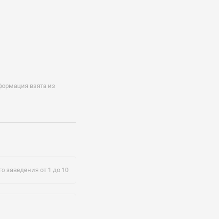
формация взята из
u.edu.ru
о заведения от 1 до 10