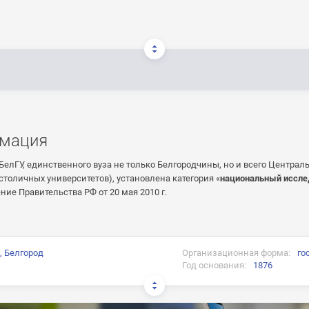
мация
БелГУ, единственного вуза не только Белгородчины, но и всего Централ
столичных университетов), установлена категория «
национальный иссле
ние Правительства РФ от 20 мая 2010 г.
, Белгород
Организационная форма:
го
Год основания:
1876
и: