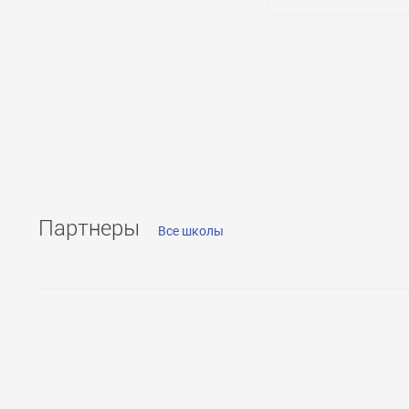
28000
ОТПРАВИТЬ
Количество преподава
1931
Количество кандидато
883
Количество профессоро
228
Партнеры
Все школы