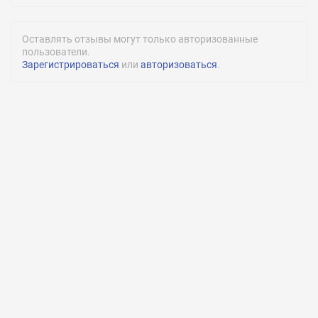
Военная кафедра:
Нет
Оставлять отзывы могут только авторизованные
Подготовительное обучение:
пользователи.
Есть
Зарегистрироваться
или
авторизоваться
.
Медицинское обслуживание:
Нет
Спортивные секции:
Нет