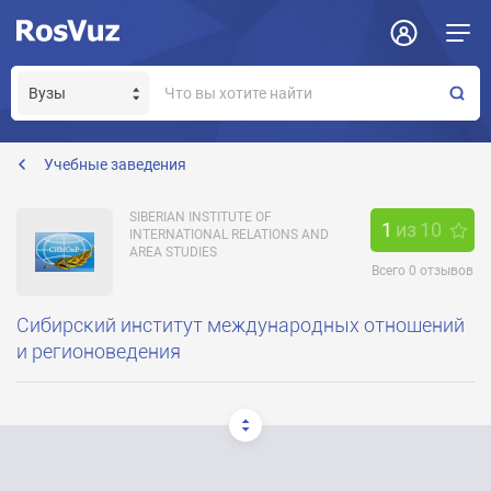
Задать вопрос
Отклик на вакансию
Получение прав модератора страницы
simor@simor.ru
Учебные заведения
SIBERIAN INSTITUTE OF
1
из
10
INTERNATIONAL RELATIONS AND
AREA STUDIES
Всего
0
отзывов
Сибирский институт международных отношений
и регионоведения