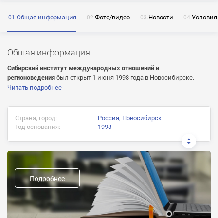
Общая информация
Фото/видео
Новости
Условия
ОТПРАВИТЬ
Общая информация
Нажимая на кнопку «Отправить» я даю согласие
на обработку моих персональных данных
Сибирский институт международных отношений и
регионоведения
был открыт 1 июня 1998 года в Новосибирске.
Читать подробнее
ОТПРАВИТЬ
Страна, город:
Россия, Новосибирск
Год основания:
1998
ОТПРАВИТЬ
Нажимая на кнопку «Отправить» я даю согласие
на обработку моих персональных данных
Нажимая на кнопку «Отправить» я даю согласие
Документ об окончании:
на обработку моих персональных данных
Диплом государственного образца
Подробнее
Предыдущие названия:
Форма обучения:
очная, заочная, очно-заочная