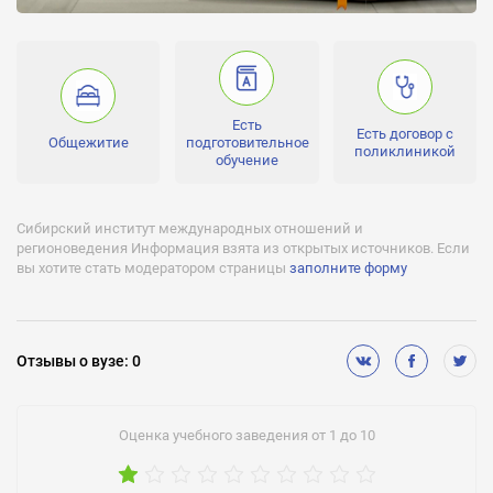
Уровень квалификации:
бакалавр, аспирантура, специалист, магистр
Стоимость обучения:
от 34000 до 68000 RUR за год
Есть
Есть договор с
Проходной балл:
Общежитие
подготовительное
поликлиникой
от 90 до 110
обучение
Лицензии:
№2526 от 05 марта 2013 года, серия ААА №002645
Сибирский институт международных отношений и
регионоведения Информация взята из открытых источников. Если
Аккредитации:
вы хотите стать модератором страницы
заполните форму
№0701 от 08 июля 2013 года, серия 90А01 №0000756
Бюджетное финансирование (бесплатное обучение):
Нет
Отзывы
о вузе
:
0
Негосударственное финансирование (платное обучение):
Есть
Отсрочка от службы:
Оценка учебного заведения от 1 до 10
Есть