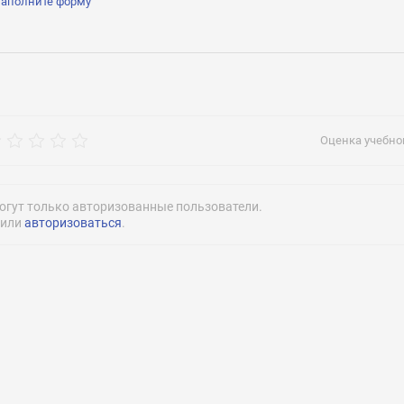
заполните форму
рос
Оценка учебног
огут только авторизованные пользователи.
или
авторизоваться
.
Нажимая на кнопку «Отправить» я даю согласие
на обработку моих персональных данных
Нажимая на кнопку «Отправить» я даю согласие
на обработку моих персональных данных