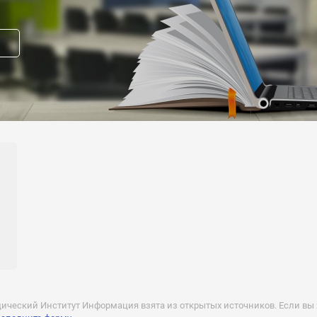
азовании
:
анционное
и:
а
нансирование (платное обучение):
прав модератора страницы
вакансию
ческий Институт Информация взята из открытых источников. Если вы х