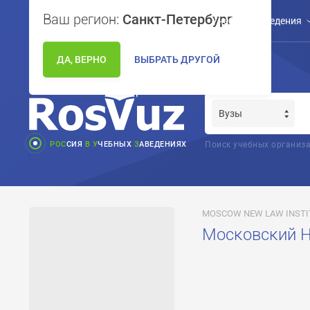
Ваш регион:
Санкт-Петербург
Учебные заведения
ДА, ВЕРНО
ВЫБРАТЬ ДРУГОЙ
РОС
СИЯ
В
У
ЧЕБНЫХ
З
АВЕДЕНИЯХ
Поиск учебных организа
MOSCOW NEW LAW INSTI
Московский 