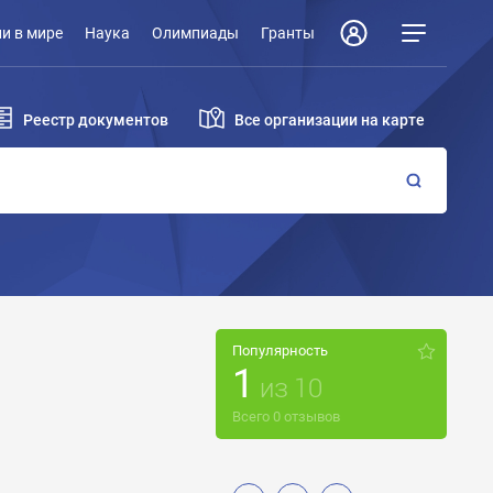
и в мире
Наука
Олимпиады
Гранты
Реестр документов
Все организации на карте
Популярность
1
из
10
Всего
0
отзывов