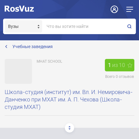
Задать вопрос
Отклик на вакансию
Получение прав модератора страницы
public@mxat-school.ru
Учебные заведения
MHAT SCHOOL
1
из
10
Всего
0
отзывов
Школа-студия (институт) им. Вл. И. Немировича-
Данченко при МХАТ им. А. П. Чехова (Школа-
студия МХАТ)