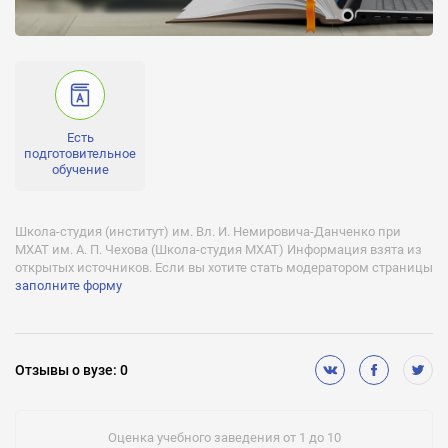
очная, заочная, очно-заочная
Уровень квалификации:
бакалавр, специалист, магистр
Проходной балл:
от 198 до 198
Есть
Количество бюджетных мест:
подготовительное
34
обучение
Бюджетное финансирование (бесплатное обучение):
Есть
Школа-студия (институт) им. Вл. И. Немировича-Данченко при
МХАТ им. А. П. Чехова (Школа-студия МХАТ) Информация взята из
Негосударственное финансирование (платное обучение):
открытых источников. Если вы хотите стать модератором страницы
Есть
заполните форму
Отсрочка от службы:
Есть
Подготовительное обучение:
Отзывы
о вузе
:
0
Есть
Оценка учебного заведения от 1 до 10