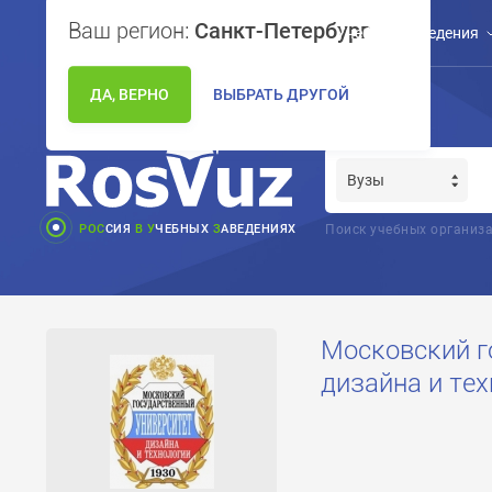
Ваш регион:
Санкт-Петербург
Учебные заведения
ДА, ВЕРНО
ВЫБРАТЬ ДРУГОЙ
РОС
СИЯ
В
У
ЧЕБНЫХ
З
АВЕДЕНИЯХ
Поиск учебных организа
Московский г
дизайна и те