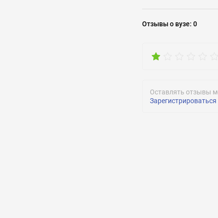
Задать воп
Команда КВН:
Отзывы
о вузе
:
0
Есть
Оставлять отзывы м
Зарегистрироваться
ОТПРАВИТЬ
ОТПРАВИТЬ