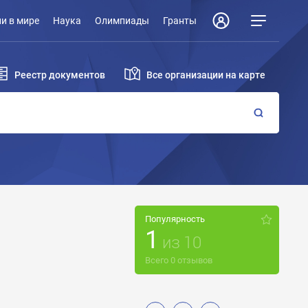
и в мире
Наука
Олимпиады
Гранты
Реестр документов
Все организации на карте
Популярность
1
из
10
Всего
0
отзывов