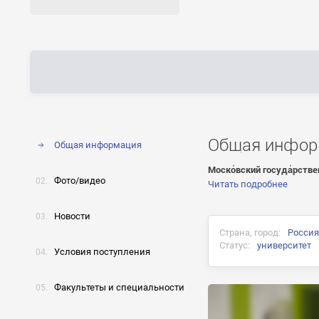
Общая инфор
Общая информация
Моско́вский госуда́рстве
Фото/видео
Читать подробнее
Новости
Страна, город:
Россия
Статус:
университет
Условия поступления
Факультеты и специальности
Документ об окончани
диплом