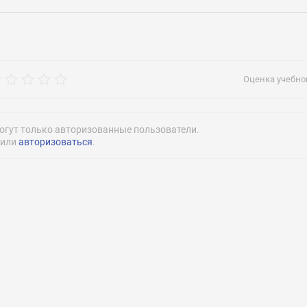
рос
mgalp.ms
Оценка учебног
огут только авторизованные пользователи.
или
авторизоваться
.
Нажимая на кнопку «Отправить» я даю согласие
на обработку моих персональных данных
Нажимая на кнопку «Отправить» я даю согласие
на обработку моих персональных данных