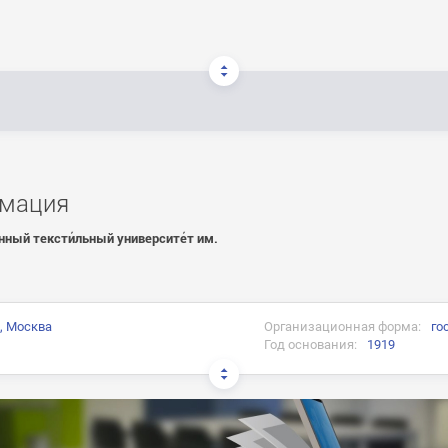
мация
нный тексти́льный университе́т им.
, Москва
Организационная форма:
го
Год основания:
1919
и: