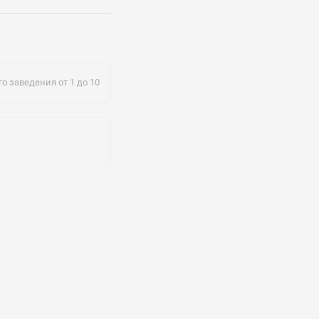
k@ru.net
о заведения от 1 до 10