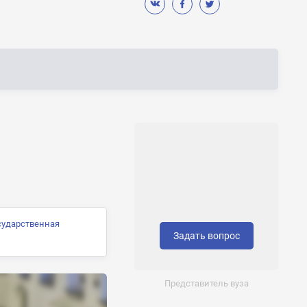
сударственная
Задать вопрос
Представитель вуза