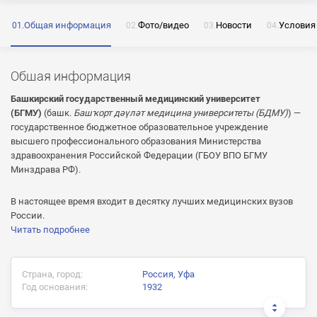
Общая информация
Фото/видео
Новости
Условия
ОТПРАВИТЬ
Общая информация
Нажимая на кнопку «Отправить» я даю согласие
на обработку моих персональных данных
Башкирский государственный медицинский университет
(БГМУ)
(башк.
Башҡорт дәүләт медицина университеты (БДМУ)
) —
государственное бюджетное образовательное учреждение
высшего профессионального образования Министерства
здравоохранения Российской Федерации (ГБОУ ВПО БГМУ
ОТПРАВИТЬ
Минздрава РФ).
ОТПРАВИТЬ
Нажимая на кнопку «Отправить» я даю согласие
В настоящее время входит в десятку лучших медицинских вузов
на обработку моих персональных данных
России.
Нажимая на кнопку «Отправить» я даю согласие
Читать подробнее
на обработку моих персональных данных
Страна, город:
Россия, Уфа
Год основания:
1932