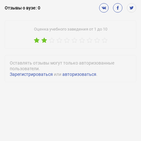
Бюджетное финансирование (бесплатное обучение):
Отзывы
о вузе
:
0
Есть
Негосударственное финансирование (платное обучение):
Оценка учебного заведения от 1 до 10
Есть
Подготовительное обучение:
Есть
Медицинская диспансеризация:
Оставлять отзывы могут только авторизованные
Есть
пользователи.
Зарегистрироваться
или
авторизоваться
.