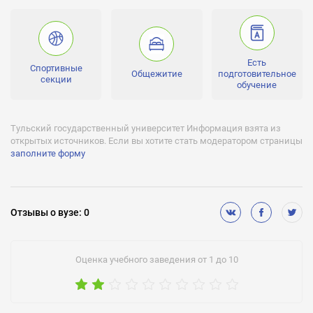
бакалавр, аспирантура, докторантура, магистр
Проходной балл:
от 38 до 67
Есть
Спортивные
Количество бюджетных мест:
Общежитие
подготовительное
секции
1369
обучение
Лицензии:
Серия ААА, № 002689, регистрационный № 2567, от 13.03.2012
Тульский государственный университет Информация взята из
г., бессрочно
открытых источников. Если вы хотите стать модератором страницы
заполните форму
Аккредитации:
Серия 90А01, № 0000133, регистрационный № 0131, от
10.05.2012 г. до 21.02.2016 г.
Бюджетное финансирование (бесплатное обучение):
Отзывы
о вузе
:
0
Есть
Негосударственное финансирование (платное обучение):
Оценка учебного заведения от 1 до 10
Есть
Подготовительное обучение:
Есть