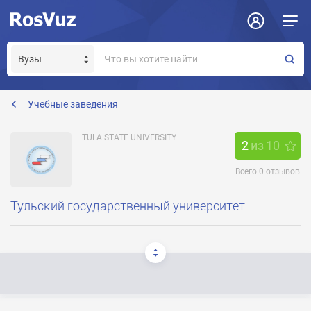
Задать вопрос
Отклик на вакансию
Получение прав модератора страницы
Учебные заведения
TULA STATE UNIVERSITY
2
из
10
Всего
0
отзывов
Тульский государственный университет