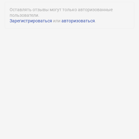
Медицинская диспансеризация:
Оставлять отзывы могут только авторизованные
Есть
пользователи.
Зарегистрироваться
или
авторизоваться
.
Спортивные секции:
Есть