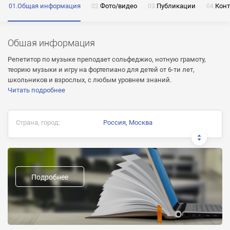
Общая информация
Фото/видео
Публикации
Кон
ОТПРАВИТЬ
Общая информация
Нажимая на кнопку «Отправить» я даю согласие
Репетитор по музыке преподает сольфеджио, нотную грамоту,
на обработку моих персональных данных
теорию музыки и игру на фортепиано для детей от 6-ти лет,
школьников и взрослых, с любым уровнем знаний.
Читать подробнее
ОТПРАВИТЬ
Страна, город:
Россия, Москва
ОТПРАВИТЬ
Нажимая на кнопку «Отправить» я даю согласие
на обработку моих персональных данных
Опыт работы:
Нажимая на кнопку «Отправить» я даю согласие
6
на обработку моих персональных данных
Подробнее
Возрастные группы:
дети, школьники, студенты, взрослые
Репетитор языков народов СНГ:
Украинский