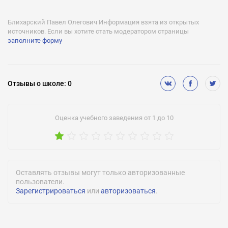
Репетитор иностранных языков:
Английский, Итальянский
Блихарский Павел Олегович Информация взята из открытых
источников. Если вы хотите стать модератором страницы
Репетитор по музыке:
заполните форму
Клавишные инструменты, Репететоры по сольфеджио
Названия предмета/направления:
Подготовка к школе, Английский , Итальянский, Украинский ,
Фортепиано , Сольфеджио
Отзывы
о школе
:
0
Оценка учебного заведения от 1 до 10
Оставлять отзывы могут только авторизованные
пользователи.
Зарегистрироваться
или
авторизоваться
.