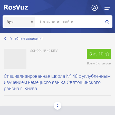
Задать вопрос
Отклик на вакансию
Получение прав модератора страницы
zirkova40@ukr.net
Учебные заведения
SCHOOL № 40 KIEV
3
из
10
Всего
0
отзывов
Специализированная школа № 40 с углубленным
изучением немецкого языка Святошинского
района г. Киева