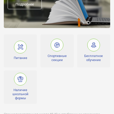
Подробнее
Предыдущие названия:
Форма обучения:
дневное
Направление школы:
Специализированная школа с углубленным изучением
немецкого языка
Углубленное изучение:
немецкий язык
Спортивные
Бесплатное
Питание
секции
обучение
Наличие
школьной
формы