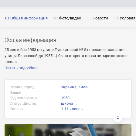
Общая информация
Фото/видео
Новости
Условия
ОТПРАВИТЬ
Нажимая на кнопку «Отправить» я даю согласие
на обработку моих персональных данных
Общая информация
25 сентября 1953 по улице Пушкинской № 8 ( прежнее название
улицы Львовской до 1955 г.) была открыта новая четырехэтажное
школа.
Читать подробнее
ОТПРАВИТЬ
ОТПРАВИТЬ
Нажимая на кнопку «Отправить» я даю согласие
Страна, город:
Украина, Киев
на обработку моих персональных данных
Языки:
Нажимая на кнопку «Отправить» я даю согласие
Год основания:
1953
на обработку моих персональных данных
Статус Школы:
школа
Классы:
1-11 классы
Документ об окончании:
Аттестат о полном среднем образовании