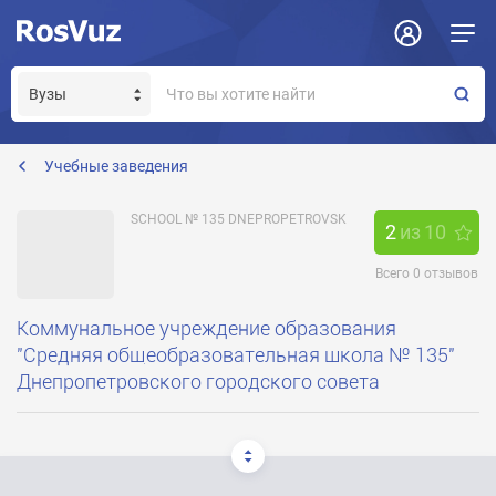
Задать вопрос
Отклик на вакансию
Получение прав модератора страницы
School135@i.ua
Учебные заведения
SCHOOL № 135 DNEPROPETROVSK
2
из
10
Всего
0
отзывов
Коммунальное учреждение образования
"Средняя общеобразовательная школа № 135"
Днепропетровского городского совета