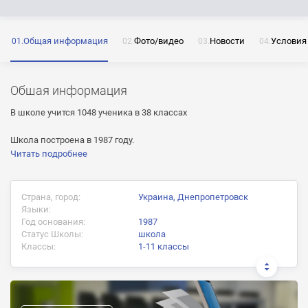
Общая информация
Фото/видео
Новости
Условия
ОТПРАВИТЬ
Нажимая на кнопку «Отправить» я даю согласие
на обработку моих персональных данных
Общая информация
В школе учится 1048 ученика в 38 классах
Школа построена в 1987 году.
Читать подробнее
ОТПРАВИТЬ
ОТПРАВИТЬ
Нажимая на кнопку «Отправить» я даю согласие
Страна, город:
Украина, Днепропетровск
на обработку моих персональных данных
Языки:
Нажимая на кнопку «Отправить» я даю согласие
Год основания:
1987
на обработку моих персональных данных
Статус Школы:
школа
Классы:
1-11 классы
Документ об окончании:
Аттестат о полном среднем образовании