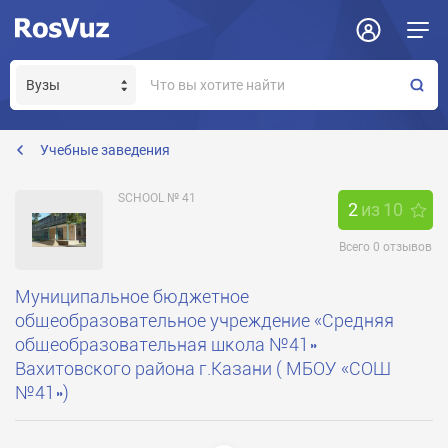
Задать вопрос
Отклик на вакансию
Получение прав модератора страницы
sch-041@mail.ru
Учебные заведения
SCHOOL № 41
2
из
10
Всего
0
отзывов
Муниципальное бюджетное
общеобразовательное учреждение «Средняя
общеобразовательная школа №41»
Вахитовского района г.Казани ( МБОУ «СОШ
№41»)