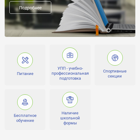
Подробнее
Предыдущие названия:
Форма обучения:
очная, дневное
Направление школы:
Общеобразовательный
Углубленное изучение:
математика, русский, английский
УПП - учебно-
Спортивные
Человек в классе:
профессиональная
Питание
секции
15-20
подготовка
Лицензии:
№ 189 серия А № 316113 действует с 24.12.2008 по 24.12.2013
Аккредитации:
№ 0669 серия ОП № 025700 действует с 30.12.2010 по
Наличие
Бесплатное
30.12.2015
школьной
обучение
формы