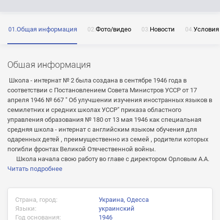
Общая информация
Фото/видео
Новости
Условия
ОТПРАВИТЬ
Нажимая на кнопку «Отправить» я даю согласие
на обработку моих персональных данных
Общая информация
Школа - интернат № 2 была создана в сентябре 1946 года в
соответствии с Постановлением Совета Министров УССР от 17
апреля 1946 № 667 " Об улучшении изучения иностранных языков в
семилетних и средних школах УССР" приказа областного
ОТПРАВИТЬ
управления образования № 180 от 13 мая 1946 как специальная
средняя школа - интернат с английским языком обучения для
ОТПРАВИТЬ
Нажимая на кнопку «Отправить» я даю согласие
одаренных детей , преимущественно из семей , родители которых
на обработку моих персональных данных
погибли фронтах Великой Отечественной войны.
Нажимая на кнопку «Отправить» я даю согласие
Школа начала свою работу во главе с директором Орловым А.А.
на обработку моих персональных данных
Читать подробнее
Страна, город:
Украина, Одесса
Языки:
украинский
Год основания:
1946