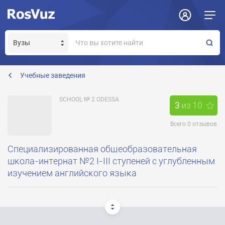
Задать вопрос
Отклик на вакансию
Получение прав модератора страницы
Учебные заведения
SCHOOL № 2 ODESSA
3
из
10
Всего
0
отзывов
Специализированная общеобразовательная
школа-интернат №2 І-ІІІ ступеней с углубленным
изучением английского языка