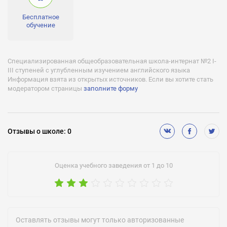
Глушко . На фотографии Анастасия Коновалова вместе с
первым космонавтом Украины Леонидом Каденюком ., Конуп
Бесплатное
Виктория 11 кл. Получила золотую медаль., Крокос Виктория
обучение
11 кл. Получила золотую медаль. , Пономаренко Екатерина 11
кл. Получила золотую медаль., Прокопьюк Анастасия 11 кл.
Победитель районного , городского , областного туров
ученический олимпиад по базовым дисциплинам . Всего 5
Специализированная общеобразовательная школа-интернат №2 І-
побед в 2011 году. Лучшая ученица 2010-2011 уч.г. Получила
ІІІ ступеней с углубленным изучением английского языка
золотую медаль., В 2007 году учитель биологии Бендерская
Информация взята из открытых источников. Если вы хотите стать
А.В. стала победителем городского этапа и призером
модератором страницы
заполните форму
областного этапа Всеукраинского конкурса " Учитель года -
2008" .
Углубленное изучение:
английский, математика, физика, физическая культура,
Отзывы
о школе
:
0
история
Оценка учебного заведения от 1 до 10
Оставлять отзывы могут только авторизованные