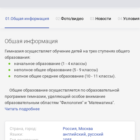
Общая информация
Фото/видео
Новости
Условия
ОТПРАВИТЬ
Нажимая на кнопку «Отправить» я даю согласие
на обработку моих персональных данных
Общая информация
Гимназия осуществляет обучение детей на трех ступенях общего
образования:
начальное образование (1 - 4 классы)
неполное общее образование (5 - 9 классы)
ОТПРАВИТЬ
полное общее среднее образование (10 - 11 классы).
ОТПРАВИТЬ
Нажимая на кнопку «Отправить» я даю согласие
Общее образование осуществляется по образовательной
на обработку моих персональных данных
программе гимназии, уделяющей особое внимание
Нажимая на кнопку «Отправить» я даю согласие
образовательным областям "Филология" и "Математика".
на обработку моих персональных данных
Читать подробнее
Страна, город:
Россия, Москва
Языки:
английский, русский
Год основания:
1955