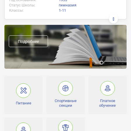
Статус Школы:
гимназия
Классы:
1-11
Документ об окончании:
аттестат государственного образца
Подробнее
Предыдущие названия:
483-я школа Ждановского района
Форма обучения:
дневное
Направление школы:
Человек в классе:
25-30
Спортивные
Платное
Лицензии:
Питание
секции
обучение
№ 031434 серия 77 № 004517 действует с 27.04.2012 бессрочно
Аккредитации:
№ 011544 серия 77 ОП 001266 действует с 01.03.2012 до
31.05.2023