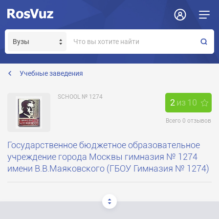
Задать вопрос
Отклик на вакансию
Получение прав модератора страницы
1274@gymnasium1274.msk.ru
Учебные заведения
SCHOOL № 1274
2
из
10
Всего
0
отзывов
Государственное бюджетное образовательное
учреждение города Москвы гимназия № 1274
имени В.В.Маяковского (ГБОУ Гимназия № 1274)