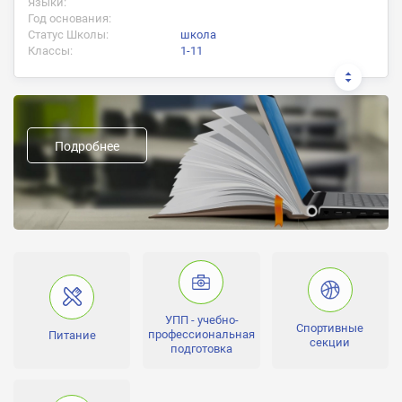
Языки:
Год основания:
Статус Школы:
школа
Классы:
1-11
Документ об окончании:
Аттестат о полном среднем образовании
Подробнее
Предыдущие названия:
Форма обучения:
дневное
Направление школы:
Средняя общеобразовательная школа
УПП - учебно-
Спортивные
профессиональная
Питание
секции
подготовка