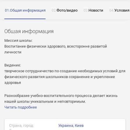
Общая информация
Фото/видео
Новости
Условия
ОТПРАВИТЬ
Общая информация
Нажимая на кнопку «Отправить» я даю согласие
на обработку моих персональных данных
Миссия школы:
Воспитание физически здорового, всесторонне развитой
личности
Видение:
ОТПРАВИТЬ
творческое сотрудничество по создание необходимых условий для
физического развития школьников сохранение и укрепление
ОТПРАВИТЬ
Нажимая на кнопку «Отправить» я даю согласие
здоровья
на обработку моих персональных данных
Нажимая на кнопку «Отправить» я даю согласие
Разнообразие учебно-воспитательного процесса делает жизнь
на обработку моих персональных данных
нашей школы уникальным и неповторимым.
Читать подробнее
Страна, город:
Украина, Киев