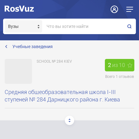
Задать вопрос
Отклик на вакансию
Получение прав модератора страницы
sch284@mail.ru
Учебные заведения
SCHOOL № 284 KIEV
2
из
10
Всего
1
отзывов
Средняя общеобразовательная школа I-III
ступеней № 284 Дарницкого района г. Киева