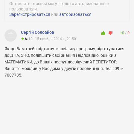
Оставлять отзывы могут только авторизованные
пользователи.
Зарегистрироваться
или
авторизоваться
.
Сергій Соловйов
+0
0
6
/
10
15 ноября 2014 г., 21:50
Якщо Вам треба підтягнути шкільну програму, підготуватися
до ДПА, ЗНО, поліпшити свої знання і відповідно, оцінки з
МАТЕМАТИКИ, до Ваших послуг досвідчений РЕПЕТИТОР.
Заняття можливі у Вас дома у другій половині дня. Тел.: 095-
7007735.