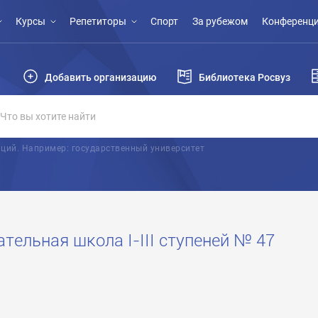
Курсы
Репетиторы
Спорт
За рубежом
Конференци
Добавить организацию
Библиотека Росвуз
ций. Например: государственный университет
тельная школа I-III ступеней № 47