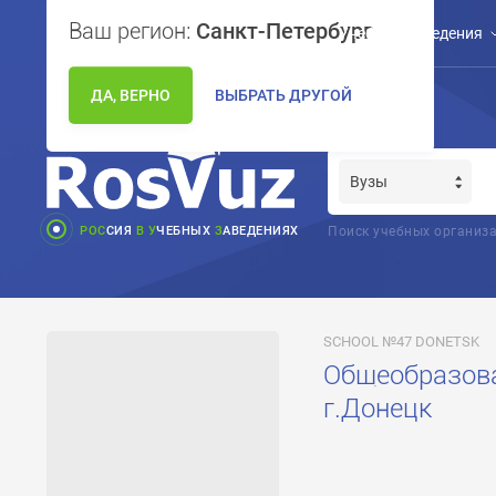
Ваш регион:
Санкт-Петербург
Учебные заведения
ДА, ВЕРНО
ВЫБРАТЬ ДРУГОЙ
РОС
СИЯ
В
У
ЧЕБНЫХ
З
АВЕДЕНИЯХ
Поиск учебных организа
SCHOOL №47 DONETSK
Общеобразова
г.Донецк