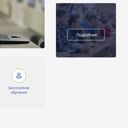
Подробнее
Е., 9 класс - Шевченко
евченко П.,
енко Д., Олимпиада по
 физике - 1место: 7
Бесплатное
обучение