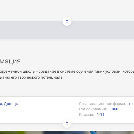
мация
овременной школы - создание в системе обучения таких условий, кото
ытию его творческого потенциала.
а, Донецк
Организационная форма:
го
Год основания:
1960
Классы:
1-11
и: