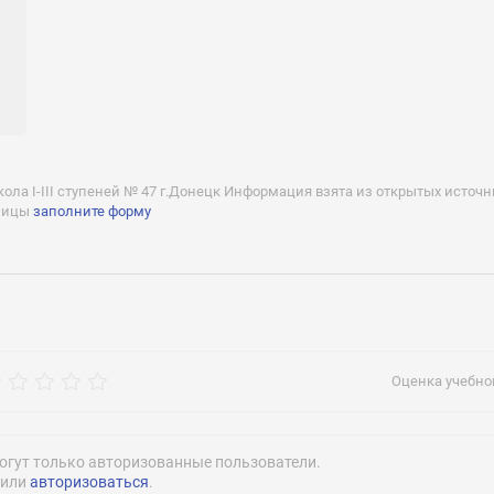
рос
ла I-III ступеней № 47 г.Донецк Информация взята из открытых источни
аницы
заполните форму
adm@school4
Оценка учебног
Нажимая на кнопку «Отправить» я даю согласие
на обработку моих персональных данных
огут только авторизованные пользователи.
или
авторизоваться
.