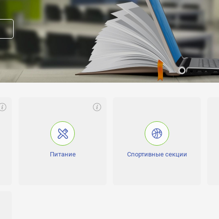
еднем образовании
:
ательная школа
му языку и литературе - 1место: 7 класс - Стрижко М., 8 класс - Громко 
., Олимпиада по биологии - 1место: 8 класс - Витушинський Д., 9 щелк - Ш
ке - 1место: 6 класс - Мунтян И., 7 класс - Стрижко М., 8 класс - Денис
с - Ткаченко Н., 9 класс - Шевченко П., 10 класс - Ладик А., Олимпиада по
асс - Шевченко П., 10 класс - Ладик А.
Питание
Спортивные секции
прав модератора страницы
вакансию