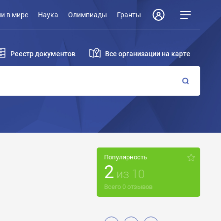
и в мире
Наука
Олимпиады
Гранты
Реестр документов
Все организации на карте
Популярность
2
из
10
Всего
0
отзывов