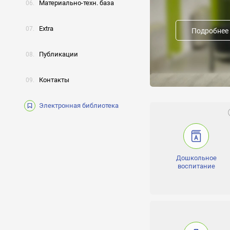
Материально-техн. база
Аттестат о полном ср
Предыдущие названия
Extra
Подробнее
Форма обучения:
дневное, вечернее
Публикации
Направление школы:
Контакты
Средняя общеобразов
Награды школы:
Электронная библиотека
Олимпиада по украинско
Б., 10 класс - Ладик А
Олимпиада по математи
химии - 1место: 8 клас
класс - Словно Г., 9 кл
Дошкольное
воспитание
Получение 
Отклик на 