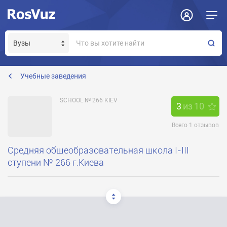
Задать вопрос
Отклик на вакансию
Получение прав модератора страницы
Учебные заведения
SCHOOL № 266 KIEV
3
из
10
Всего
1
отзывов
Средняя общеобразовательная школа I-III
ступени № 266 г.Киева