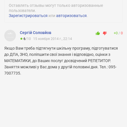
Оставлять отзывы могут только авторизованные
пользователи.
Зарегистрироваться
или
авторизоваться
.
Сергій Соловйов
+0
0
6
/
10
15 ноября 2014 г., 22:14
Якщо Вам треба підтягнути шкільну програму, підготуватися
до ДПА, ЗНО, поліпшити свої знання і відповідно, оцінки з
МАТЕМАТИКИ, до Ваших послуг досвідчений РЕПЕТИТОР.
Заняття можливі у Вас дома у другій половині дня. Тел.: 095-
7007735.