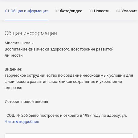
Общая информация
Фото/видео
Новости
Условия
ОТПРАВИТЬ
Общая информация
Нажимая на кнопку «Отправить» я даю согласие
на обработку моих персональных данных
Миссия школы:
Воспитание физически здорового, всесторонне развитой
личности
Видение:
ОТПРАВИТЬ
творческое сотрудничество по создание необходимых условий для
физического развития школьников сохранение и укрепление
ОТПРАВИТЬ
Нажимая на кнопку «Отправить» я даю согласие
здоровья
на обработку моих персональных данных
Нажимая на кнопку «Отправить» я даю согласие
История нашей школы
на обработку моих персональных данных
СОШ № 266 было построено и открыто в 1987 году по адресу: ул.
Читать подробнее