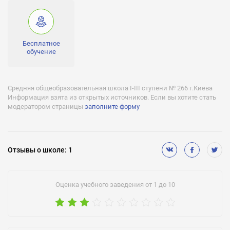
районной олимпиады по математике (III место) , Хмарская
Анна - призер районной олимпиады по химии (III место),
Яковец Всеволод - призер районной олимпиады по
украинскому языку и литературе (III место) , Жданов Иван -
призер районной олимпиады по изобразительному искусству
Бесплатное
(III место)
обучение
Углубленное изучение:
математика
Средняя общеобразовательная школа I-III ступени № 266 г.Киева
Информация взята из открытых источников. Если вы хотите стать
модератором страницы
заполните форму
Отзывы
о школе
:
1
Оценка учебного заведения от 1 до 10