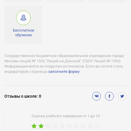
№ 030202 серия 77 № 003256 действует с 25.01.2012 бессрочно
Аккредитации:
№ 000798 серия 77ОА1 № 0000798 действует с 18.01.2013 по
18.01.2025
Бесплатное
обучение
Государственное бюджетное образовательное учреждение города
Москвы лицей № 1553 "Лицей на Донской" (ГБОУ Лицей № 1553)
Информация взята из открытых источников. Если вы хотите стать
модератором страницы
заполните форму
Отзывы
о школе
:
0
Оценка учебного заведения от 1 до 10