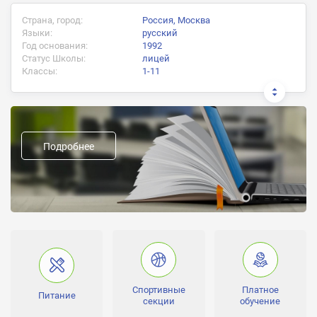
Страна, город:
Россия, Москва
Языки:
русский
Год основания:
1992
Статус Школы:
лицей
Классы:
1-11
Документ об окончании:
аттестат государственного образца
Подробнее
Предыдущие названия:
Средняя общеобразовательная школа №1333 «Донская
гимназия»
Форма обучения:
дневное
Направление школы:
Человек в классе:
25-30
Спортивные
Платное
Питание
секции
обучение
Лицензии: