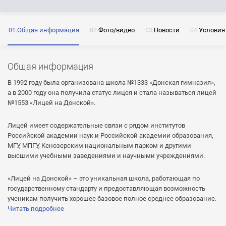
Общая информация
Фото/видео
Новости
Условия
ОТПРАВИТЬ
Нажимая на кнопку «Отправить» я даю согласие
на обработку моих персональных данных
Общая информация
В 1992 году была организована школа №1333 «Донская гимназия»,
а в 2000 году она получила статус лицея и стала называться лицей
№1553 «Лицей на Донской».
ОТПРАВИТЬ
Лицей имеет содержательные связи с рядом институтов
Российской академии наук и Российской академии образования,
ОТПРАВИТЬ
Нажимая на кнопку «Отправить» я даю согласие
МГУ, МПГУ, Кенозерским национальным парком и другими
на обработку моих персональных данных
высшими учебными заведениями и научными учреждениями.
Нажимая на кнопку «Отправить» я даю согласие
на обработку моих персональных данных
«Лицей на Донской» – это уникальная школа, работающая по
государственному стандарту и предоставляющая возможность
ученикам получить хорошее базовое полное среднее образование.
Читать подробнее