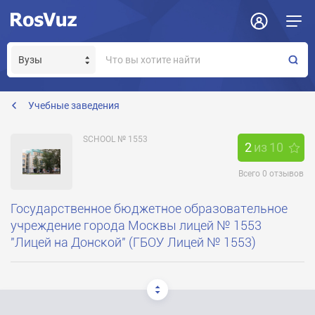
Задать вопрос
Отклик на вакансию
Получение прав модератора страницы
sch1553@sinergi.ru
Учебные заведения
SCHOOL № 1553
2
из
10
Всего
0
отзывов
Государственное бюджетное образовательное
учреждение города Москвы лицей № 1553
"Лицей на Донской" (ГБОУ Лицей № 1553)