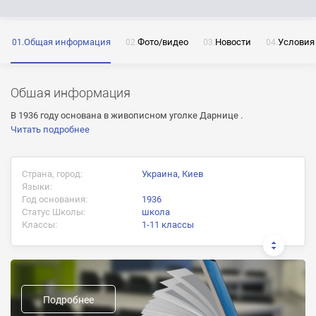
Общая информация
Фото/видео
Новости
Условия
ОТПРАВИТЬ
Нажимая на кнопку «Отправить» я даю согласие
на обработку моих персональных данных
Общая информация
В 1936 году основана в живописном уголке Дарнице .
Читать подробнее
ОТПРАВИТЬ
Страна, город:
Украина, Киев
Языки:
ОТПРАВИТЬ
Нажимая на кнопку «Отправить» я даю согласие
Год основания:
1936
на обработку моих персональных данных
Статус Школы:
школа
Нажимая на кнопку «Отправить» я даю согласие
Классы:
1-11 классы
на обработку моих персональных данных
Документ об окончании:
Аттестат о полном среднем образовании
Подробнее
Предыдущие названия: