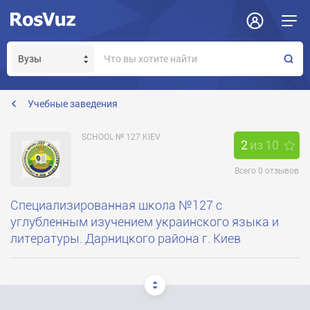
Задать вопрос
Отклик на вакансию
Получение прав модератора страницы
school127@ukr.net
Учебные заведения
SCHOOL № 127 KIEV
2
из
10
Всего
0
отзывов
Специализированная школа №127 с
углубленным изучением украинского языка и
литературы. Дарницкого района г. Киев