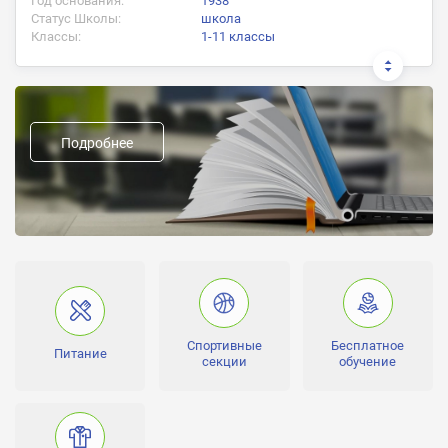
Год основания:
1938
Статус Школы:
школа
Классы:
1-11 классы
Документ об окончании:
Аттестат о полном среднем образовании
Подробнее
Предыдущие названия:
Форма обучения:
дневное
Направление школы:
Специализированная школа с углубленным изучением
иностранных языков
Углубленное изучение:
иностранного языка
Спортивные
Бесплатное
Питание
секции
обучение