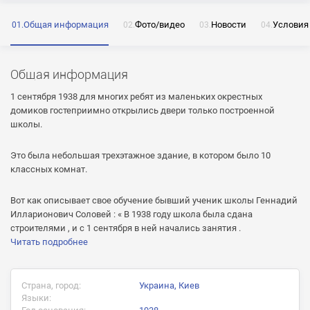
Общая информация
Фото/видео
Новости
Условия
ОТПРАВИТЬ
Общая информация
Нажимая на кнопку «Отправить» я даю согласие
на обработку моих персональных данных
1 сентября 1938 для многих ребят из маленьких окрестных
домиков гостеприимно открылись двери только построенной
школы.
Это была небольшая трехэтажное здание, в котором было 10
ОТПРАВИТЬ
классных комнат.
ОТПРАВИТЬ
Нажимая на кнопку «Отправить» я даю согласие
Вот как описывает свое обучение бывший ученик школы Геннадий
на обработку моих персональных данных
Илларионович Соловей : « В 1938 году школа была сдана
Нажимая на кнопку «Отправить» я даю согласие
строителями , и с 1 сентября в ней начались занятия .
на обработку моих персональных данных
Читать подробнее
Страна, город:
Украина, Киев
Языки: