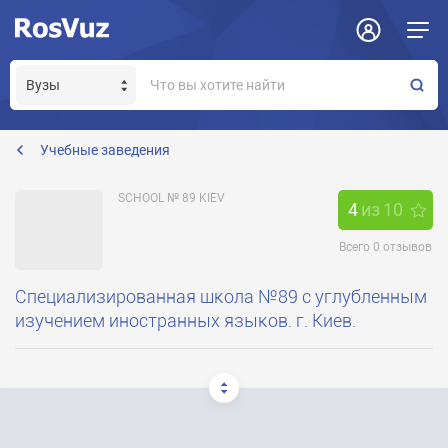
Задать вопрос
Отклик на вакансию
Получение прав модератора страницы
Учебные заведения
SCHOOL № 89 KIEV
4
из
10
Всего
0
отзывов
Специализированная школа №89 с углубленным
изучением иностранных языков. г. Киев.