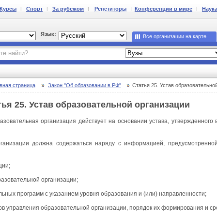
Курсы
Спорт
За рубежом
Репетиторы
Конференции в мире
Наук
Язык:
Все организации на карте
вная страница
Закон "Об образовании в РФ"
Статья 25. Устав образовательно
тья 25. Устав образовательной организации
разовательная организация действует на основании устава, утвержденного 
рганизации должна содержаться наряду с информацией, предусмотренной
ции;
разовательной организации;
ьных программ с указанием уровня образования и (или) направленности;
нов управления образовательной организации, порядок их формирования и ср