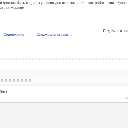
ии должны быть созданы условия для ознакомления всех работников, обучаю
 с ее уставом.
Поделись в соц
Содержание
Следующая статья →
Опыт
о