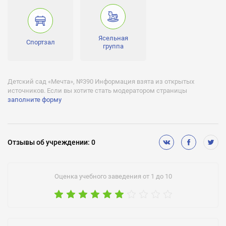
Группы:
Младшая, Средняя, Старшая
Часы работы:
Ясельная
-
Спортзал
группа
Детский сад «Мечта», №390 Информация взята из открытых
источников. Если вы хотите стать модератором страницы
заполните форму
Отзывы
об учреждении
:
0
Оценка учебного заведения от 1 до 10