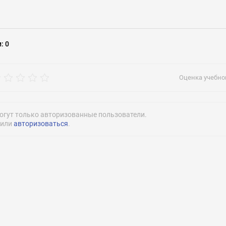
рос
и
:
0
dou973@si
Оценка учебног
огут только авторизованные пользователи.
или
авторизоваться
.
Нажимая на кнопку «Отправить» я даю согласие
на обработку моих персональных данных
Нажимая на кнопку «Отправить» я даю согласие
на обработку моих персональных данных