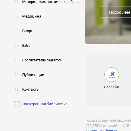
Материально-техническая база
Формы пребывания и 
Дневная, 5-дневка
Подробнее
Медицина
Группы:
Младшая, Средняя, Ст
Спорт
Часы работы:
7:19 -
Extra
Лицензии:
№029786 серия 77 №000
Воспитатели-педагоги
Аккредитации:
№006736 серия АА №157
Публикации
Получение 
Бассейн
Контакты
Отклик на 
Электронная библиотека
Государственное бюджет
973(ГБОУ детский сад № 
заполните форму