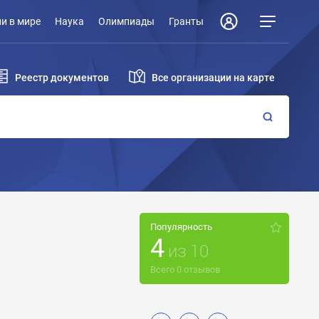
и в мире
Наука
Олимпиады
Гранты
Реестр документов
Все организации на карте
Популярность
4
из
10
Всего
0
отзывов