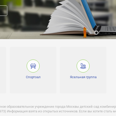
обучения:
аршая, Подготовительная
386 действует с 15.12.2011 бессрочно
324 действует с 26.05.2006
прав модератора страницы
Спортзал
Ясельная группа
вакансию
ное образовательное учреждение города Москвы детский сад комбини
973) Информация взята из открытых источников. Если вы хотите стать