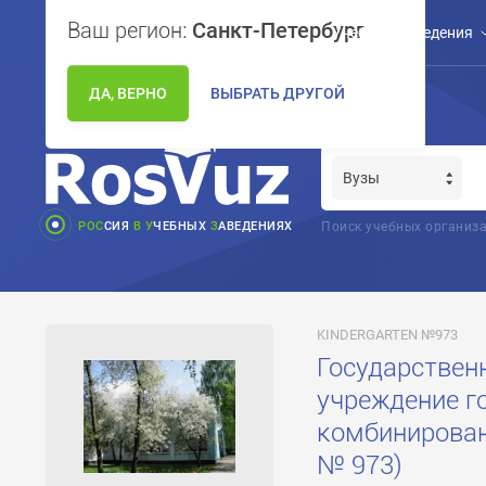
Ваш регион:
Санкт-Петербург
Учебные заведения
ДА, ВЕРНО
ВЫБРАТЬ ДРУГОЙ
РОС
СИЯ
В
У
ЧЕБНЫХ
З
АВЕДЕНИЯХ
Поиск учебных организа
KINDERGARTEN №973
Государствен
учреждение г
комбинирован
№ 973)