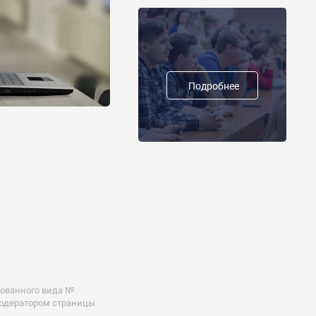
Подробнее
рованного вида №
 модератором страницы