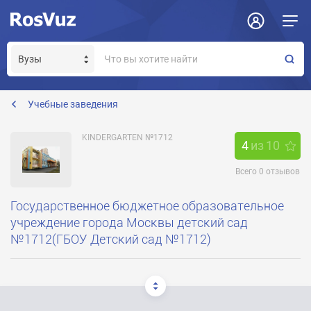
Задать вопрос
Отклик на вакансию
Получение прав модератора страницы
dou1712@sinergi.ru
Учебные заведения
KINDERGARTEN №1712
4
из
10
Всего
0
отзывов
Государственное бюджетное образовательное
учреждение города Москвы детский сад
№1712(ГБОУ Детский сад №1712)