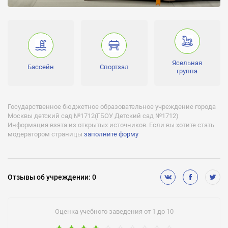
Часы работы:
7:19 -
Лицензии:
№030638 серия 77 №003703 действует с 5.03.2012 бессрочно
Ясельная
Аккредитации:
Бассейн
Спортзал
группа
№007238 серия АА №157841 действует с 16.02.2007
Государственное бюджетное образовательное учреждение города
Москвы детский сад №1712(ГБОУ Детский сад №1712)
Информация взята из открытых источников. Если вы хотите стать
модератором страницы
заполните форму
Отзывы
об учреждении
:
0
Оценка учебного заведения от 1 до 10