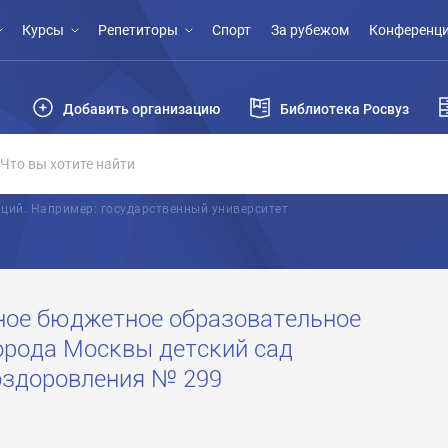
Курсы
Репетиторы
Спорт
За рубежом
Конференци
Добавить организацию
Библиотека Росвуз
ций. Например: государственный университет
ное бюджетное образовательное
орода Москвы детский сад
оздоровления № 299