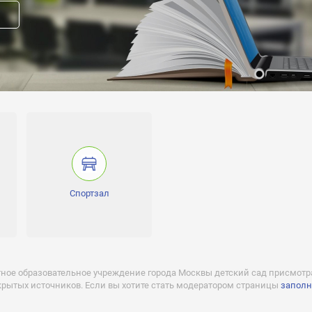
аршая, Подготовительная
004894 действует бессрочно
прав модератора страницы
Спортзал
вакансию
ное образовательное учреждение города Москвы детский сад присмотр
крытых источников. Если вы хотите стать модератором страницы
заполн