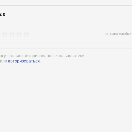
рос
и
:
0
goudetsad299
Оценка учебног
огут только авторизованные пользователи.
или
авторизоваться
.
Нажимая на кнопку «Отправить» я даю согласие
на обработку моих персональных данных
Нажимая на кнопку «Отправить» я даю согласие
на обработку моих персональных данных