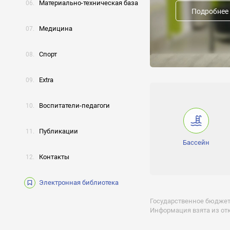
Материально-техническая база
Дневная
Подробнее
Группы:
Медицина
Младшая, Средняя, Ст
Часы работы:
Спорт
-
Extra
Лицензии:
№ 028612 серия 77 № 
Воспитатели-педагоги
Получение 
Публикации
Бассейн
Контакты
Отклик на 
Электронная библиотека
Государственное бюджет
Информация взята из от