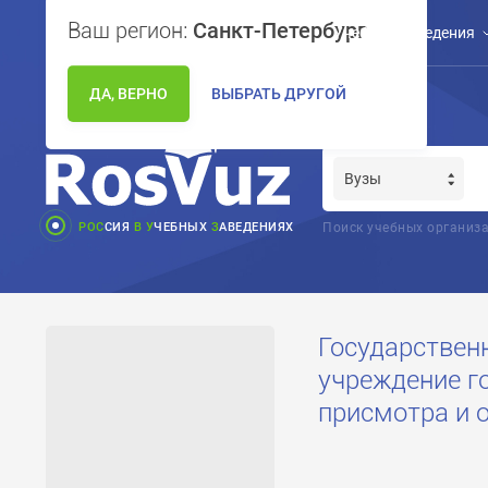
Ваш регион:
Санкт-Петербург
Учебные заведения
ДА, ВЕРНО
ВЫБРАТЬ ДРУГОЙ
РОС
СИЯ
В
У
ЧЕБНЫХ
З
АВЕДЕНИЯХ
Поиск учебных организа
Государствен
учреждение г
присмотра и 