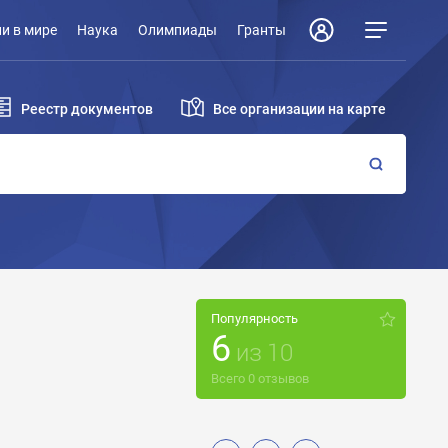
и в мире
Наука
Олимпиады
Гранты
Реестр документов
Все организации на карте
Популярность
6
из
10
Всего
0
отзывов