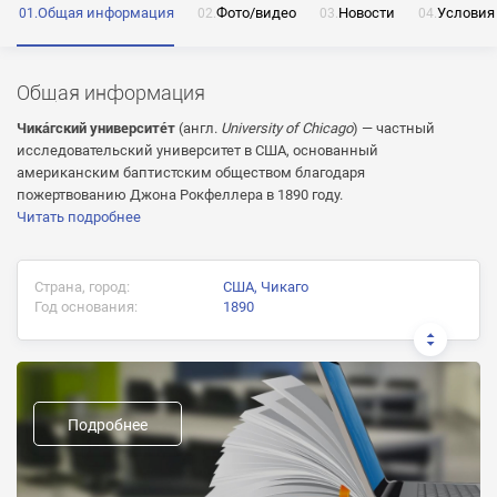
Общая информация
Фото/видео
Новости
Условия
ОТПРАВИТЬ
Общая информация
Нажимая на кнопку «Отправить» я даю согласие
Чикáгский университéт
(англ.
University of Chicago
) — частный
на обработку моих персональных данных
исследовательский университет в США, основанный
американским баптистским обществом благодаря
пожертвованию Джона Рокфеллера в 1890 году.
Читать подробнее
ОТПРАВИТЬ
Страна, город:
США, Чикаго
ОТПРАВИТЬ
Нажимая на кнопку «Отправить» я даю согласие
Год основания:
1890
на обработку моих персональных данных
Нажимая на кнопку «Отправить» я даю согласие
на обработку моих персональных данных
Документ об окончании:
Диплом бакалавра, Диплом магистра, Сертификат об
окончании докторантуры
Подробнее
Предыдущие названия:
Форма обучения: