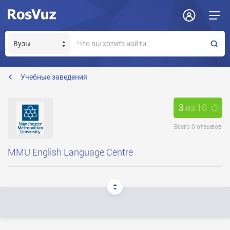
Задать вопрос
Отклик на вакансию
Получение прав модератора страницы
Учебные заведения
3
из
10
Всего
0
отзывов
MMU English Language Centre