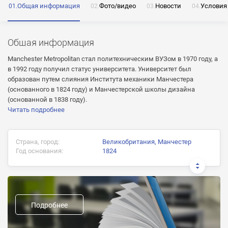
Общая информация
Фото/видео
Новости
Условия
ОТПРАВИТЬ
Общая информация
Нажимая на кнопку «Отправить» я даю согласие
Manchester Metropolitan стал политехническим ВУЗом в 1970 году, а
на обработку моих персональных данных
в 1992 году получил статус университета. Университет был
образован путем слияния Института механики Манчестера
(основанного в 1824 году) и Манчестерской школы дизайна
(основанной в 1838 году).
Читать подробнее
ОТПРАВИТЬ
ОТПРАВИТЬ
Нажимая на кнопку «Отправить» я даю согласие
Страна, город:
Великобритания, Манчестер
на обработку моих персональных данных
Год основания:
1824
Нажимая на кнопку «Отправить» я даю согласие
на обработку моих персональных данных
Документ об окончании:
Предыдущие названия:
Подробнее
Форма обучения: