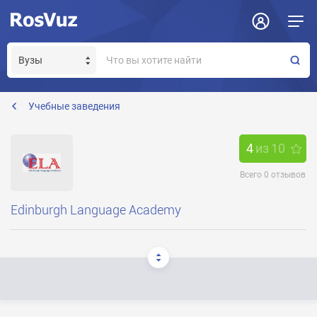
Задать вопрос
Отклик на вакансию
Получение прав модератора страницы
info@elacademy.co.uk
Учебные заведения
4
из
10
Всего
0
отзывов
Edinburgh Language Academy