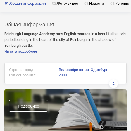
Общая информация
Фото/видео
Новости
Условия
ОТПРАВИТЬ
Общая информация
Нажимая на кнопку «Отправить» я даю согласие
Edinburgh
Language Academy
runs English courses in a beautiful historic
на обработку моих персональных данных
period building in the heart of the city of Edinburgh, in the shadow of
Edinburgh castle.
Читать подробнее
ОТПРАВИТЬ
Страна, город:
Великобритания, Эдинбург
Год основания:
2000
ОТПРАВИТЬ
Нажимая на кнопку «Отправить» я даю согласие
на обработку моих персональных данных
Нажимая на кнопку «Отправить» я даю согласие
Документ об окончании:
на обработку моих персональных данных
Предыдущие названия:
Подробнее
Форма обучения:
Аккредитации:
British Council