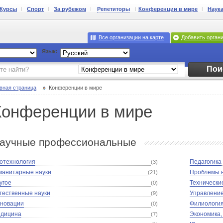
Курсы
Спорт
За рубежом
Репетиторы
Конференции в мире
Наук
Все организации на карте
Добавить орган
Язык:
Пои
вная страница
Конференции в мире
Конференции в мире
аучные профессиональные
отехнология
Педагогика
(3)
манитарные науки
Проблемы 
(21)
угое
Технически
(0)
тественные науки
Управлени
(9)
новации
Филиологи
(0)
дицина
Экономика
(7)