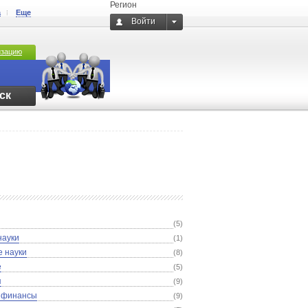
Регион
а
Еще
Войти
изацию
ск
(5)
науки
(1)
е науки
(8)
е
(5)
я
(9)
, финансы
(9)