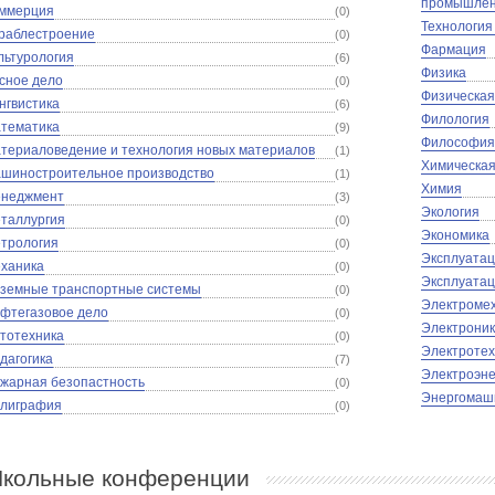
промышлен
ммерция
(0)
Технология
раблестроение
(0)
Фармация
льтурология
(6)
Физика
сное дело
(0)
Физическая
нгвистика
(6)
Филология
тематика
(9)
Философия
териаловедение и технология новых материалов
(1)
Химическая
шиностроительное производство
(1)
Химия
неджмент
(3)
Экология
таллургия
(0)
Экономика
трология
(0)
Эксплуатац
ханика
(0)
Эксплуатац
земные транспортные системы
(0)
Электромех
фтегазовое дело
(0)
Электроник
тотехника
(0)
Электротех
дагогика
(7)
Электроэне
жарная безопастность
(0)
Энергомаш
лиграфия
(0)
кольные конференции