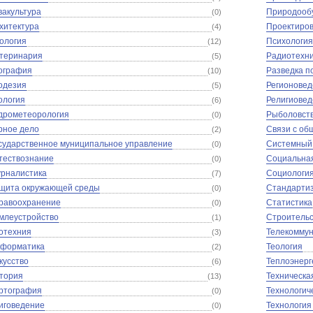
вакультура
Природооб
(0)
хитектура
Проектиров
(4)
ология
Психология
(12)
теринария
Радиотехн
(5)
ография
Разведка п
(10)
одезия
Регионове
(5)
ология
Религиове
(6)
дрометеорология
Рыболовст
(0)
рное дело
Связи с об
(2)
сударственное муниципальное управление
Системный 
(0)
тествознание
Социальна
(0)
рналистика
Социологи
(7)
щита окружающей среды
Стандартиз
(0)
равоохранение
Статистика
(0)
млеустройство
Строительс
(1)
отехния
Телекомму
(3)
форматика
Теология
(2)
кусство
Теплоэнерг
(6)
тория
Техническа
(13)
ртография
Технологич
(0)
иговедение
Технология
(0)