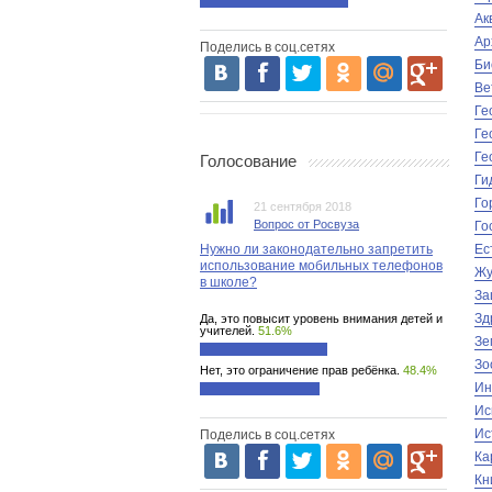
Ак
Ар
Поделись в соц.сетях
Би
Ве
Ге
Ге
Ге
Голосование
Ги
Го
21 сентября 2018
Вопрос от Росвуза
Го
Нужно ли законодательно запретить
Ес
использование мобильных телефонов
Жу
в школе?
За
Зд
Да, это повысит уровень внимания детей и
учителей.
51.6%
Зе
Зо
Нет, это ограничение прав ребёнка.
48.4%
Ин
Ис
Ис
Поделись в соц.сетях
Ка
Кн