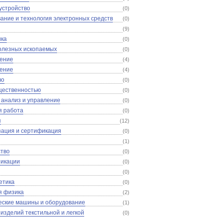
устройство
(0)
ание и технология электронных средств
(0)
(9)
ика
(0)
олезных ископаемых
(0)
дение
(4)
дение
(4)
во
(0)
щественностью
(0)
анализ и управление
(0)
я работа
(0)
я
(12)
ация и сертификация
(0)
(1)
тво
(0)
никации
(0)
(0)
етика
(0)
я физика
(2)
еские машины и оборудование
(1)
 изделий текстильной и легкой
(0)