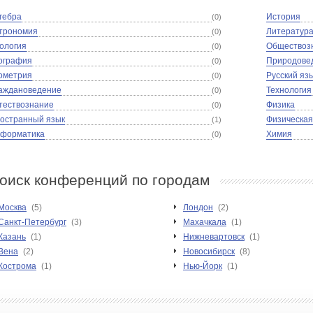
гебра
История
(0)
трономия
Литератур
(0)
ология
Обществоз
(0)
ография
Природове
(0)
ометрия
Русский яз
(0)
аждановедение
Технология
(0)
тествознание
Физика
(0)
остранный язык
Физическая
(1)
форматика
Химия
(0)
оиск конференций по городам
Москва
(5)
Лондон
(2)
Санкт-Петербург
(3)
Махачкала
(1)
Казань
(1)
Нижневартовск
(1)
Вена
(2)
Новосибирск
(8)
Кострома
(1)
Нью-Йорк
(1)