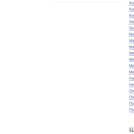
Ко
Ко
Ку
Ле
Ли
Ма
Ма
Ма
Ме
Ме
Ме
Ме
На
Не
Оп
Пе
По
По
Ш