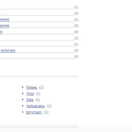
(1)
а
(0)
нание
(1)
дение
(0)
ык
(0)
(1)
(1)
 культура
(0)
(0)
Пермь
(1)
Тула
(1)
Уфа
(1)
Чебоксары
(1)
Штутгарт
(1)