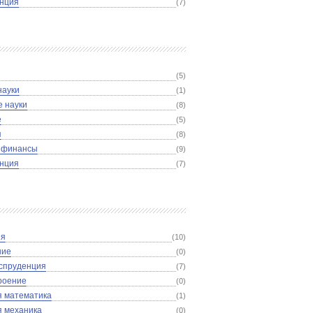
нция
(7)
(5)
науки
(1)
е науки
(8)
е
(5)
я
(8)
, финансы
(9)
нция
(7)
ия
(10)
ние
(0)
спруденция
(7)
роение
(0)
я математика
(1)
 механика
(0)