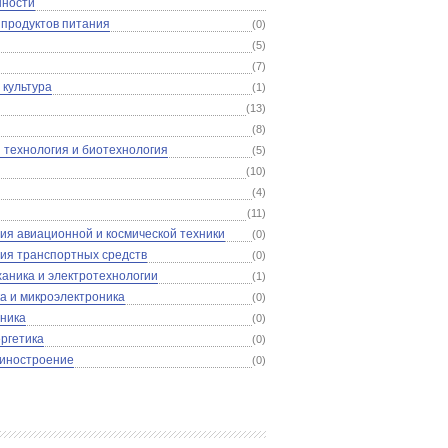
ности
 продуктов питания
(0)
(5)
(7)
 культура
(1)
(13)
(8)
 технология и биотехнология
(5)
(10)
(4)
(11)
ия авиационной и космической техники
(0)
ия транспортных средств
(0)
аника и электротехнологии
(1)
а и микроэлектроника
(0)
ника
(0)
ргетика
(0)
иностроение
(0)