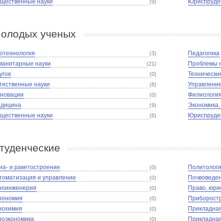
щественные науки
Юриспруде
(9)
олодых ученых
отехнология
Педагогика
(3)
манитарные науки
Проблемы 
(21)
угое
Технически
(0)
тественные науки
Управлени
(8)
новации
Филиологи
(0)
дицина
Экономика
(9)
щественные науки
Юриспруде
(8)
туденческие
иа- и ракетостроение
Политолог
(0)
томатизация и управление
Почвоведе
(0)
роинженерия
Право, юри
(0)
рономия
Приборост
(0)
рохимия
Прикладна
(0)
роэкономика
Прикладная
(0)