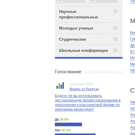
Об
Научные
профессиональные
М
Молодых ученых
Би
Гу
Студенческие
Др
Школьные конференции
Ес
Ин
Ме
Об
Голосование
13 апреля 2020
С
Вопрос от Росвуза
Будете ли вы использовать
дистанционную форму образования в
Ав
дополнение к классической форме по
Ав
окончании карантина?
Аг
Да
39.8%
Аг
Аг
Нет
60.2%
Аг