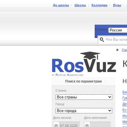
До школы
Школы
Колледжи
Вузы
Страна:
Гла
Н
Поиск по параметрам
Страна:
Би
Гу
Др
Город:
Ес
Ин
Дата начала:
Дата окончания:
Ме