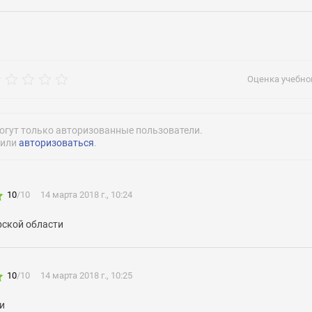
вакансию
Оценка учебног
огут только авторизованные пользователи.
рос
или
авторизоваться
.
10
/
10
14 марта 2018 г., 10:24
ской области
10
/
10
14 марта 2018 г., 10:25
и
Нажимая на кнопку «Отправить» я даю согласие