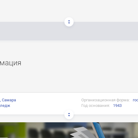
мация
, Самара
Организационная форма:
го
лледж
Год основания:
1943
и:
ного образца о среднем профессиональном образовании