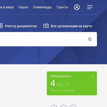
и в мире
Наука
Олимпиады
Гранты
Реестр документов
Все организации на карте
Популярность
4
из
10
Всего
3
отзывов