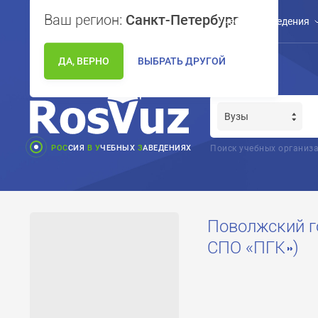
Ваш регион:
Санкт-Петербург
Учебные заведения
ДА, ВЕРНО
ВЫБРАТЬ ДРУГОЙ
РОС
СИЯ
В
У
ЧЕБНЫХ
З
АВЕДЕНИЯХ
Поиск учебных организа
Поволжский г
СПО «ПГК»)