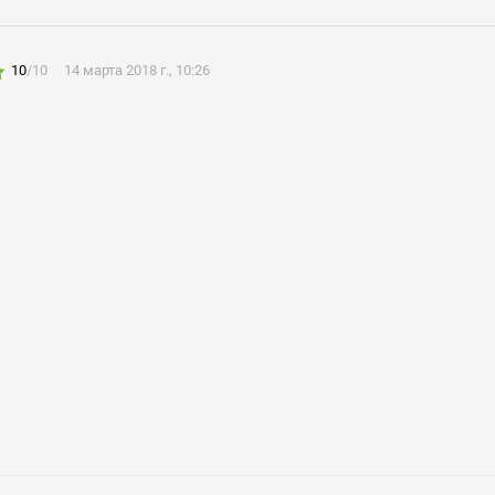
на обработку моих персональных данных
10
/
10
14 марта 2018 г., 10:26
Нажимая на кнопку «Отправить» я даю согласие
на обработку моих персональных данных