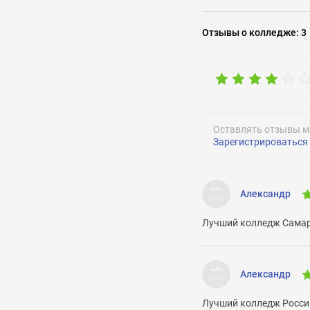
Отклик на 
Отзывы
о колледже
:
3
Оставлять отзывы м
Задать воп
Зарегистрироваться
Александр
Лучший колледж Самар
Александр
Лучший колледж Росси
ОТПРАВИТЬ