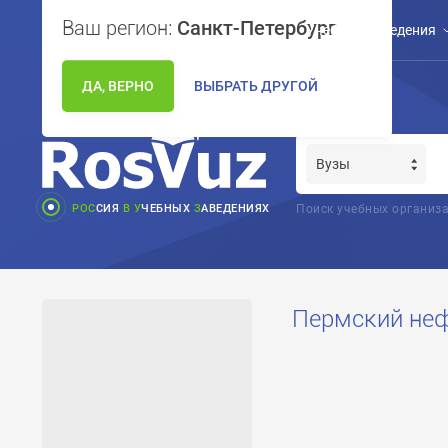
Ваш регион:
Санкт-Петербург
Учебные заведения
ДА, ВЕРНО
ВЫБРАТЬ ДРУГОЙ
РОС
СИЯ
В
У
ЧЕБНЫХ
З
АВЕДЕНИЯХ
Поиск учебных организа
Пермский не