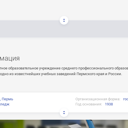
мация
ное образовательное учреждение среднего профессионального образо
 одно из известнейших учебных заведений Пермского края и России.
, Пермь
Организационная форма:
го
лледж
Год основания:
1938
и:
ного образца о среднем профессиональном образовании