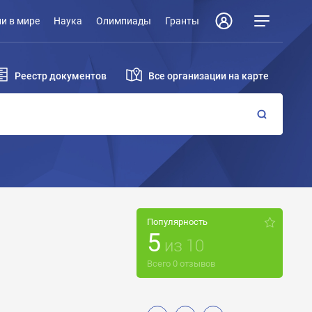
и в мире
Наука
Олимпиады
Гранты
Реестр документов
Все организации на карте
Популярность
5
из
10
Всего
0
отзывов