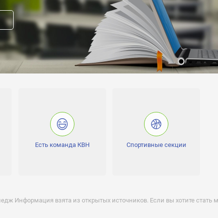
:
еризация:
прав модератора страницы
Есть команда КВН
Спортивные секции
вакансию
гистрационный № 2194, от 04.07.2012 г., бессрочно
, регистрационный № 73, от 22.04.2013 г. до 26.02.2014 г.
едж Информация взята из открытых источников. Если вы хотите стать