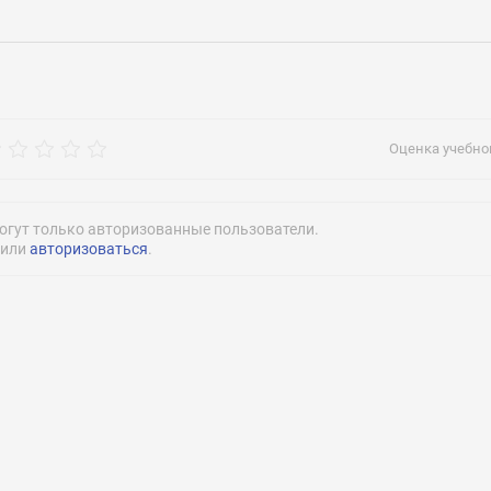
рос
Оценка учебног
огут только авторизованные пользователи.
или
авторизоваться
.
Нажимая на кнопку «Отправить» я даю согласие
на обработку моих персональных данных
Нажимая на кнопку «Отправить» я даю согласие
на обработку моих персональных данных