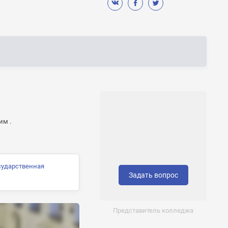
им .
сударственная
Задать вопрос
Представитель колледжа