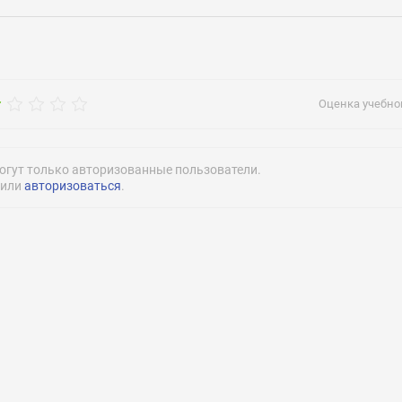
рос
vinmedkollege
Оценка учебног
огут только авторизованные пользователи.
или
авторизоваться
.
Нажимая на кнопку «Отправить» я даю согласие
на обработку моих персональных данных
Нажимая на кнопку «Отправить» я даю согласие
на обработку моих персональных данных