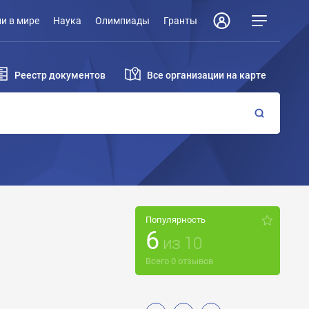
и в мире
Наука
Олимпиады
Гранты
Реестр документов
Все организации на карте
Популярность
6
из
10
Всего
0
отзывов