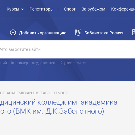
Курсы
Репетиторы
Спорт
За рубежом
Конференци
Добавить организацию
Библиотека Росвуз
ций. Например: государственный университет
EGE. ACADEMICIAN D.K. ZABOLOTNOGO
дицинский колледж им. академика
ого (ВМК им. Д.К.Заболотного)