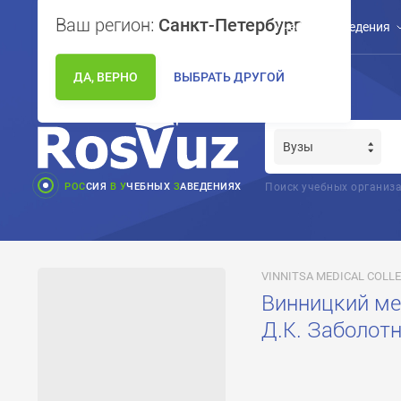
Ваш регион:
Санкт-Петербург
Учебные заведения
ДА, ВЕРНО
ВЫБРАТЬ ДРУГОЙ
РОС
СИЯ
В
У
ЧЕБНЫХ
З
АВЕДЕНИЯХ
Поиск учебных организа
VINNITSA MEDICAL COLL
Винницкий ме
Д.К. Заболотн