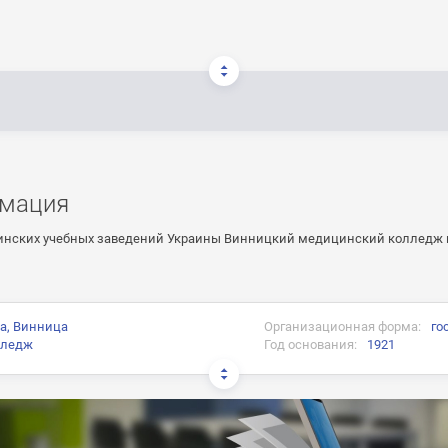
мация
инских учебных заведений Украины Винницкий медицинский колледж 
а, Винница
Организационная форма:
го
лледж
Год основания:
1921
и:
ого образца