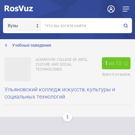
Задать вопрос
Отклик на вакансию
Получение прав модератора страницы
umpk2@rambler.ru
Учебные заведения
ULYANOVSK COLLEGE OF ARTS,
1
из
10
CULTURE AND SOCIAL
TECHNOLOGIES.
Всего
0
отзывов
Ульяновский колледж искусств, культуры и
социальных технологий.