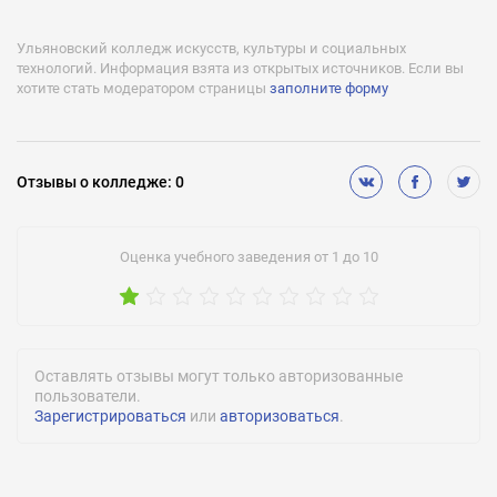
Есть
Ульяновский колледж искусств, культуры и социальных
Военная кафедра:
технологий. Информация взята из открытых источников. Если вы
Нет
хотите стать модератором страницы
заполните форму
Спортивные секции:
Нет
Лицензии:
Отзывы
о колледже
:
0
№2817 от 26 февраля 2016 года, 73Л01 №0001360
Аккредитации:
№2882 от 23 мая 2016 года, 73А01 №0000336
Оценка учебного заведения от 1 до 10
Оставлять отзывы могут только авторизованные
пользователи.
Зарегистрироваться
или
авторизоваться
.