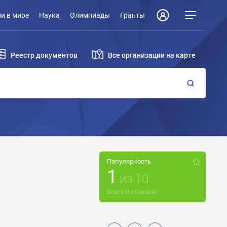
и в мире
Наука
Олимпиады
Гранты
Реестр документов
Все организации на карте
Популярность
1
из
10
Всего
0
отзывов