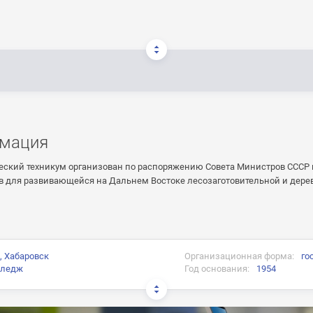
мация
еский техникум организован по распоряжению Совета Министров СССР в
в для развивающейся на Дальнем Востоке лесозаготовительной и дер
, Хабаровск
Организационная форма:
го
лледж
Год основания:
1954
и: