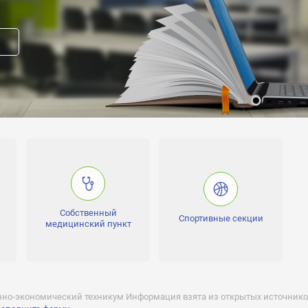
ого образца
:
вание:
прав модератора страницы
Собственный
Спортивные секции
медицинский пункт
вакансию
015 года, 27Л01 №0001309
года, 27А01 №0000581
о-экономический техникум Информация взята из открытых источников.