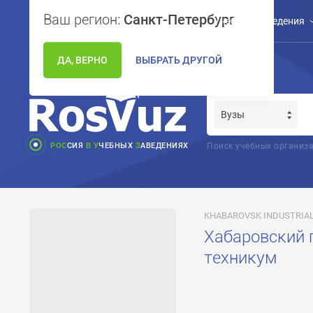
Ваш регион:
Санкт-Петербург
Учебные заведения
ДА, ВЕРНО
ВЫБРАТЬ ДРУГОЙ
РОС
СИЯ
В
У
ЧЕБНЫХ
З
АВЕДЕНИЯХ
Поиск учебных организа
KHABAROVSK INDUSTRIAL
Хабаровский
техникум