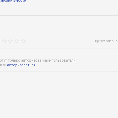
заполните форму
рос
khgpet
Оценка учебног
огут только авторизованные пользователи.
или
авторизоваться
.
Нажимая на кнопку «Отправить» я даю согласие
на обработку моих персональных данных
Нажимая на кнопку «Отправить» я даю согласие
на обработку моих персональных данных