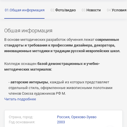
Общая информация
Фото/видео
Новости
Условия
ОТПРАВИТЬ
Общая информация
Нажимая на кнопку «Отправить» я даю согласие
на обработку моих персональных данных
В основе методических разработок обучения лежат
современные
стандарты и требования к профессиям дизайнера, декоратора,
инновационные методики и традиции русской иевропейских школ.
Колледж оснащен
базой демонстрационных и учебно-
ОТПРАВИТЬ
методических материалов:
ОТПРАВИТЬ
Нажимая на кнопку «Отправить» я даю согласие
-
авторские интерьеры
, каждый из которых представляет
на обработку моих персональных данных
отдельный стиль, оформленные живописными полотнами
Нажимая на кнопку «Отправить» я даю согласие
членов Союза художников РФ М.
на обработку моих персональных данных
Читать подробнее
Страна, город:
Россия, Орехово-Зуево
Год основания:
2003