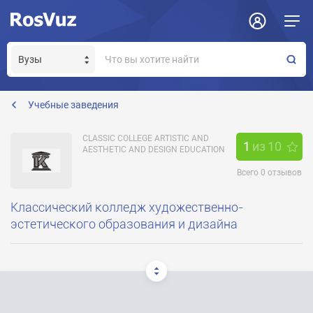
Задать вопрос
Отклик на вакансию
Получение прав модератора страницы
designcollege@yandex.ru
Учебные заведения
CLASSIC COLLEGE ARTISTIC AND
1
из
10
AESTHETIC AND DESIGN EDUCATION
Всего
0
отзывов
Классический колледж художественно-
эстетического образования и дизайна