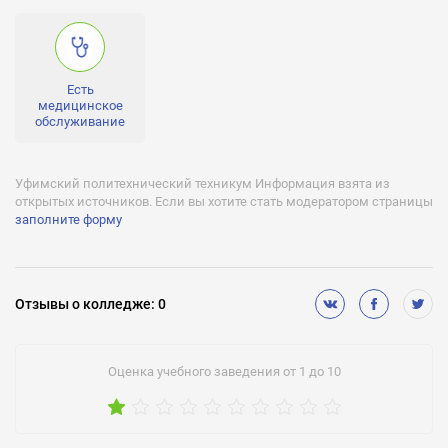
Есть
Военная кафедра:
Нет
Есть
Медицинское обслуживание:
медицинское
Нет
обслуживание
Спортивные секции:
Нет
Уфимский политехнический техникум Информация взята из
открытых источников. Если вы хотите стать модератором страницы
Лицензии:
заполните форму
№1957 от 27 марта 2013 года, серия 02Л01 №0000584
Аккредитации:
№2442 от 23 декабря 2010 года, серия ОП №020714
Отзывы
о колледже
:
0
Оценка учебного заведения от 1 до 10