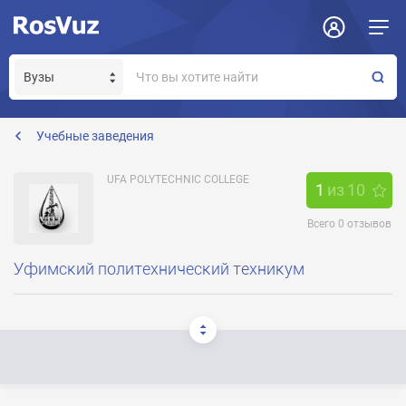
Задать вопрос
Отклик на вакансию
Получение прав модератора страницы
ufa_politeh@mail.ru
Учебные заведения
UFA POLYTECHNIC COLLEGE
1
из
10
Всего
0
отзывов
Уфимский политехнический техникум