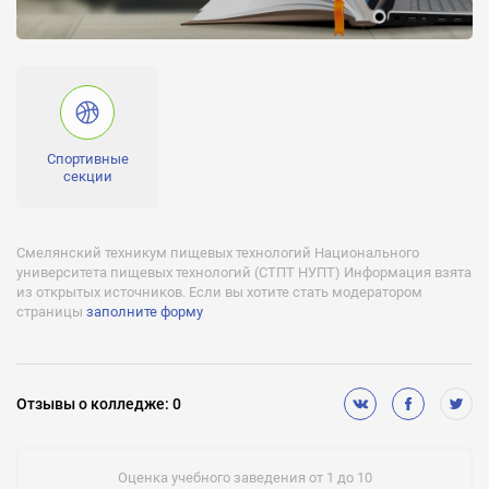
Форма обучения:
Заочная, дневная
Отсрочка от службы:
Есть
Военная кафедра:
Спортивные
Нет
секции
Спортивные секции:
Есть
Смелянский техникум пищевых технологий Национального
университета пищевых технологий (СТПТ НУПТ) Информация взята
из открытых источников. Если вы хотите стать модератором
страницы
заполните форму
Отзывы
о колледже
:
0
Оценка учебного заведения от 1 до 10