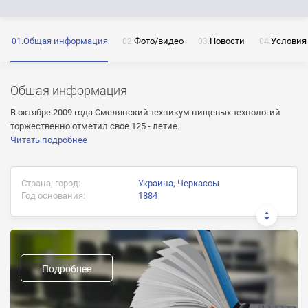
Общая информация
Фото/видео
Новости
Условия
ОТПРАВИТЬ
Нажимая на кнопку «Отправить» я даю согласие
на обработку моих персональных данных
Общая информация
В октябре 2009 года Смелянский техникум пищевых технологий
торжественно отметил свое 125 - летие.
Читать подробнее
ОТПРАВИТЬ
Страна, город:
Украина, Черкассы
ОТПРАВИТЬ
Нажимая на кнопку «Отправить» я даю согласие
Год основания:
1884
на обработку моих персональных данных
Нажимая на кнопку «Отправить» я даю согласие
на обработку моих персональных данных
Документ об окончании:
Диплом государственного образца
Подробнее
Предыдущие названия:
Технологическое училище
Химико - технологический техникум