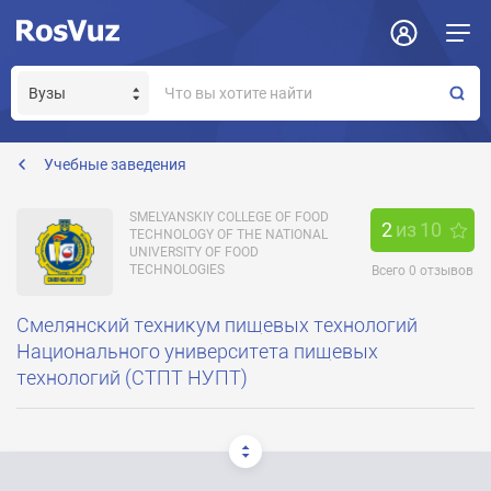
Задать вопрос
Отклик на вакансию
Получение прав модератора страницы
Учебные заведения
SMELYANSKIY COLLEGE OF FOOD
2
из
10
TECHNOLOGY OF THE NATIONAL
UNIVERSITY OF FOOD
TECHNOLOGIES
Всего
0
отзывов
Смелянский техникум пищевых технологий
Национального университета пищевых
технологий (СТПТ НУПТ)