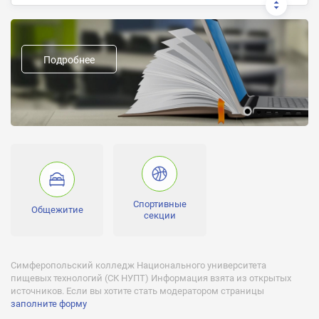
Документ об окончании:
Диплом государственного образца
Подробнее
Предыдущие названия:
Техникум пищевой промышленности
Форма обучения:
Заочная, дневная
Отсрочка от службы:
Есть
Военная кафедра:
Нет
Спортивные
Общежитие
секции
Спортивные секции:
Есть
Команда КВН:
Симферопольский колледж Национального университета
Нет
пищевых технологий (СК НУПТ) Информация взята из открытых
источников. Если вы хотите стать модератором страницы
Лицензии:
заполните форму
МОН Украины серия АЕ № 285180 от 08.11.2013 г., протокол №