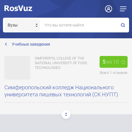
Задать вопрос
Отклик на вакансию
Получение прав модератора страницы
ck_nuft@i.ua
Учебные заведения
SIMFEROPOL COLLEGE OF THE
5
из
10
NATIONAL UNIVERSITY OF FOOD
TECHNOLOGIES
Всего
1
отзывов
Симферопольский колледж Национального
университета пищевых технологий (СК НУПТ)