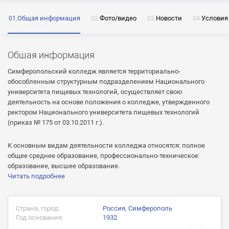
Общая информация
Фото/видео
Новости
Условия
ОТПРАВИТЬ
Общая информация
Нажимая на кнопку «Отправить» я даю согласие
на обработку моих персональных данных
Симферопольский колледж является территориально-
обособленным структурным подразделением Национального
университета пищевых технологий, осуществляет свою
деятельность на основе положения о колледже, утвержденного
ректором Национального университета пищевых технологий
ОТПРАВИТЬ
(приказ № 175 от 03.10.2011 г.).
ОТПРАВИТЬ
Нажимая на кнопку «Отправить» я даю согласие
К основным видам деятельности колледжа относятся: полное
на обработку моих персональных данных
общее среднее образование, профессионально-техническое
Нажимая на кнопку «Отправить» я даю согласие
образование, высшее образование.
на обработку моих персональных данных
Читать подробнее
Страна, город:
Россия, Симферополь
Год основания:
1932