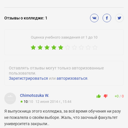
107
Аккредитации:
Серия НД-I № 1152819 от 23.02.2012 г. до 01.07.2017 г.
Отзывы
о колледже
:
1
Оценка учебного заведения от 1 до 10
Оставлять отзывы могут только авторизованные
пользователи.
Зарегистрироваться
или
авторизоваться
.
Chimotozuka W.
+0
0
10
/
10
12 июня 2014 г., 15:44
Я выпускница этого колледжа, за всё время обучения ни разу
не пожалела о своём выборе. Жаль, что заочный факультет
университета закрыли..